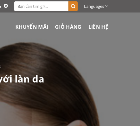
Search
Languages
for:
KHUYẾN MÃI
GIỎ HÀNG
LIÊN HỆ
a
với làn da