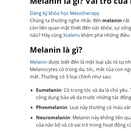
Melanin là gì? Vai trò của
Đăng ký khóa học Mesotherapy
Chúng ta thường nghe nhắc đến
melanin
rất
còn liên quan mật thiết đến sức khỏe, sự sống
nào? Hãy cùng
Xcelens
khám phá những điều th
Melanin là gì?
Melanin
được biết đến là một loại sắc tố tự n
Melanocytes có trong da, tóc, mắt của con ng
mắt. Thường có 3 loại chính như sau:
Eumelanin
: Có trong tóc và da là chủ yếu
công dụng bảo vệ da trước những tác động 
Pheomelanin
: Loại này thường có màu và
Neuromelanin
: Melanin này không liên qu
của não bộ và có vai trò trong hoạt động c