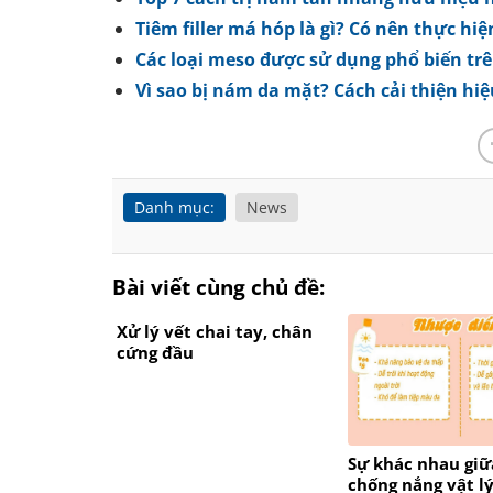
Tiêm filler má hóp là gì? Có nên thực hi
Các loại meso được sử dụng phổ biến trê
Vì sao bị nám da mặt? Cách cải thiện hiệu
Danh mục:
News
Bài viết cùng chủ đề:
Xử lý vết chai tay, chân
cứng đầu
Sự khác nhau gi
chống nắng vật l