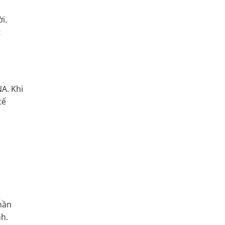
i.
t
NA. Khi
tế
hần
nh.