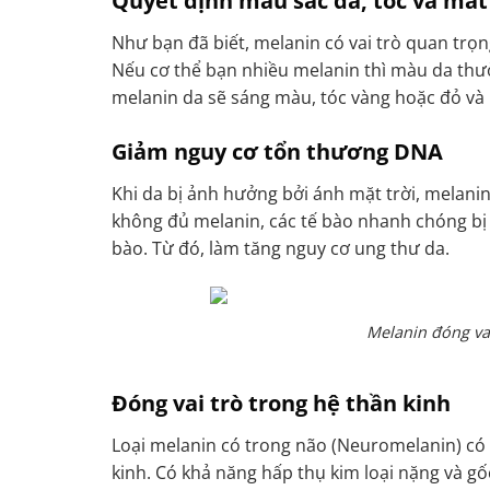
Quyết định màu sắc da, tóc và mắt
Như bạn đã biết, melanin có vai trò quan trọn
Nếu cơ thể bạn nhiều melanin thì màu da thườ
melanin da sẽ sáng màu, tóc vàng hoặc đỏ v
Giảm nguy cơ tổn thương DNA
Khi da bị ảnh hưởng bởi ánh mặt trời, melanin
không đủ melanin, các tế bào nhanh chóng bị 
bào. Từ đó, làm tăng nguy cơ ung thư da.
Melanin đóng vai
Đóng vai trò trong hệ thần kinh
Loại melanin có trong não (Neuromelanin) có 
kinh. Có khả năng hấp thụ kim loại nặng và gố