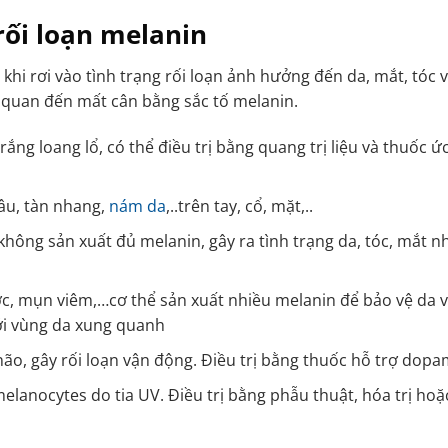
rối loạn melanin
hi rơi vào tình trạng rối loạn ảnh hưởng đến da, mắt, tóc 
n quan đến mất cân bằng sắc tố melanin.
ắng loang lổ, có thể điều trị bằng quang trị liệu và thuốc ứ
âu, tàn nhang,
nám da
,..trên tay, cổ, mặt,..
 không sản xuất đủ melanin, gây ra tình trạng da, tóc, mắt n
ước, mụn viêm,…cơ thể sản xuất nhiều melanin để bảo vệ da 
ới vùng da xung quanh
ão, gây rối loạn vận động. Điều trị bằng thuốc hỗ trợ dopa
melanocytes do tia UV. Điều trị bằng phẫu thuật, hóa trị hoặ