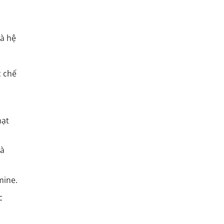
và hệ
c chế
hạt
và
mine.
c