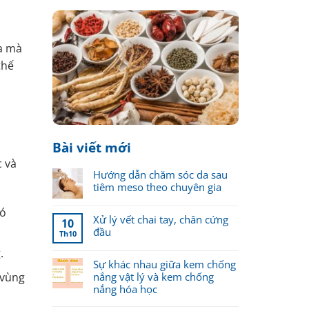
da mà
thế
Bài viết mới
c và
Hướng dẫn chăm sóc da sau
tiêm meso theo chuyên gia
Có
Xử lý vết chai tay, chân cứng
10
đầu
Th10
.
Sự khác nhau giữa kem chống
 vùng
nắng vật lý và kem chống
nắng hóa học