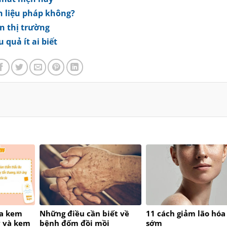
ện liệu pháp không?
n thị trường
 quả ít ai biết
ữa kem
Những điều cần biết về
11 cách giảm lão hóa
ý và kem
bệnh đốm đồi mồi
sớm