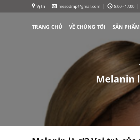
Chuyển
Vị trí
mesodmp@gmail.com
8:00 - 17:00
đến
nội
TRANG CHỦ
VỀ CHÚNG TÔI
SẢN PHẨM
dung
Melanin l