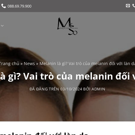
088.69.79.900
Trang chủ
»
News
»
Melanin là gì? Vai trò của melanin đối với làn d
à gì? Vai trò của melanin đối 
ĐÃ ĐĂNG TRÊN
03/10/2024
BỞI
ADMIN