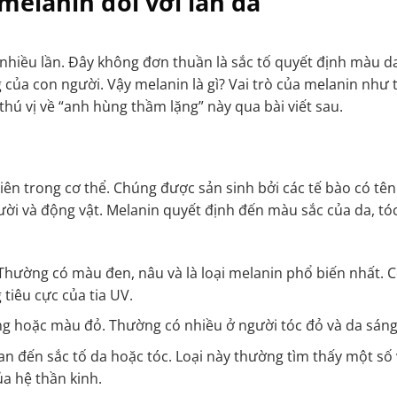
 melanin đối với làn da
 nhiều lần. Đây không đơn thuần là sắc tố quyết định màu 
 của con người. Vậy melanin là gì? Vai trò của melanin như 
ú vị về “anh hùng thầm lặng” này qua bài viết sau.
hiên trong cơ thể. Chúng được sản sinh bởi các tế bào có tên
ười và động vật. Melanin quyết định đến màu sắc của da, tó
. Thường có màu đen, nâu và là loại melanin phổ biến nhất. 
tiêu cực của tia UV.
ng hoặc màu đỏ. Thường có nhiều ở người tóc đỏ và da sáng
an đến sắc tố da hoặc tóc. Loại này thường tìm thấy một số
ủa hệ thần kinh.