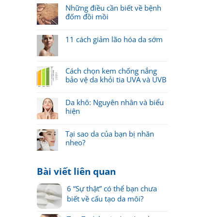
Những điều cần biết về bệnh
đốm đồi mồi
11 cách giảm lão hóa da sớm
Cách chọn kem chống nắng
bảo vệ da khỏi tia UVA và UVB
Da khô: Nguyên nhân và biểu
hiện
Tại sao da của bạn bị nhăn
nheo?
Bài viết liên quan
6 “Sự thật” có thể bạn chưa
biết về cấu tạo da môi?