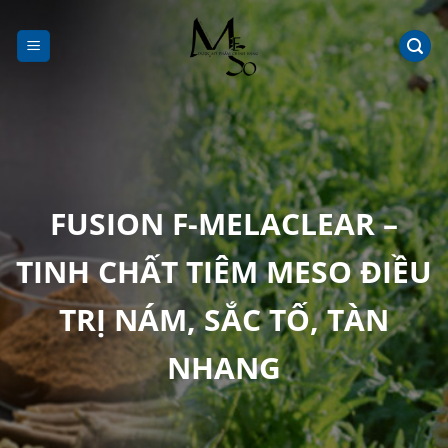
Chuyển
đến
nội
dung
FUSION F-MELACLEAR –
TINH CHẤT TIÊM MESO ĐIỀU
TRỊ NÁM, SẮC TỐ, TÀN
NHANG