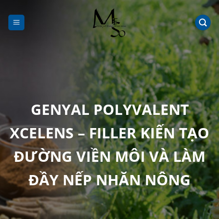
Chuyển
đến
nội
dung
GENYAL POLYVALENT
XCELENS – FILLER KIẾN TẠO
ĐƯỜNG VIỀN MÔI VÀ LÀM
ĐẦY NẾP NHĂN NÔNG