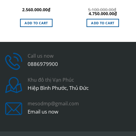
2.560.000.00
₫
5.100.000.00
₫
Original
Current
4.750.000.00
₫
price
price
was:
is:
ADD TO CART
ADD TO CART
5.100.000.00₫.
4.750.000
Call us now
0886979900
Khu đô thị Vạn Phúc
Hiệp Bình Phước, Thủ Đức
mesodmp@gmail.com
Email us now