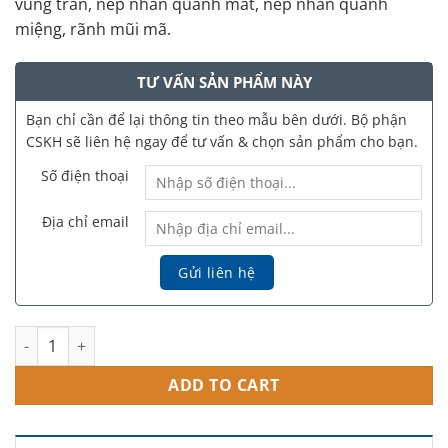
vùng trán, nếp nhăn quanh mắt, nếp nhăn quanh
miệng, rãnh mũi mã.
TƯ VẤN SẢN PHẨM NÀY
Bạn chỉ cần để lại thông tin theo mẫu bên dưới. Bộ phận
CSKH sẽ liên hệ ngay để tư vấn & chọn sản phẩm cho bạn.
Số điện thoại
Địa chỉ email
Genyal Polyvalent Xcelens – Filler Kiến Tạo Đường Viền Môi 
ADD TO CART