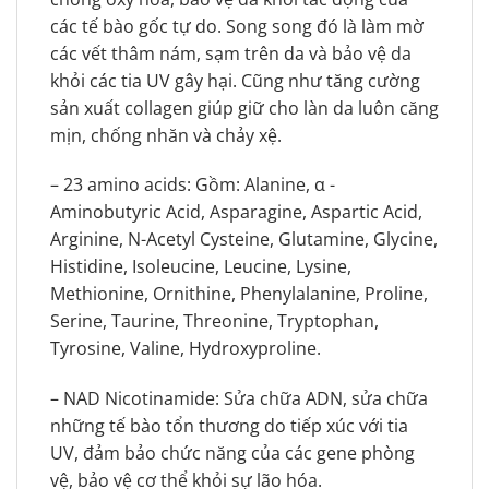
các tế bào gốc tự do. Song song đó là làm mờ
các vết thâm nám, sạm trên da và bảo vệ da
khỏi các tia UV gây hại. Cũng như tăng cường
sản xuất collagen giúp giữ cho làn da luôn căng
mịn, chống nhăn và chảy xệ.
– 23 amino acids: Gồm: Alanine, α -
Aminobutyric Acid, Asparagine, Aspartic Acid,
Arginine, N-Acetyl Cysteine, Glutamine, Glycine,
Histidine, Isoleucine, Leucine, Lysine,
Methionine, Ornithine, Phenylalanine, Proline,
Serine, Taurine, Threonine, Tryptophan,
Tyrosine, Valine, Hydroxyproline.
– NAD Nicotinamide: Sửa chữa ADN, sửa chữa
những tế bào tổn thương do tiếp xúc với tia
UV, đảm bảo chức năng của các gene phòng
vệ, bảo vệ cơ thể khỏi sự lão hóa.