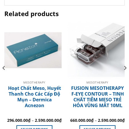
Related products
MESOTHERAPY
MESOTHERAPY
Hoạt Chất Meso, Huyết
FUSION MESOTHERAPY
Thanh Cho Các Cấp Độ
F-EYE CONTOUR – TINH
Mụn – Dermica
CHẤT TIÊM MESO TRẺ
Acnezon
HÓA VÙNG MẮT 10ML
296.000.00
₫
–
2.590.000.00
₫
660.000.00
₫
–
2.590.000.00
₫