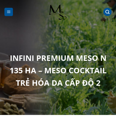
Chuyển
đến
nội
dung
INFINI PREMIUM MESO N
135 HA – MESO COCKTAIL
TRẺ HÓA DA CẤP ĐỘ 2