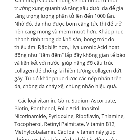
xâm nhập vào da chúng sẽ hút nước từ môi
trường xung quanh và tầng sâu dưới da để gia
tăng trọng lượng phân tử lên đến 1000 lần.
Nhờ đó, da như được bơm căng tức thì để trở
nên căng mọng và mềm mượt hơn. Khắc phục
nhanh tình trạng da khô sần, bong tróc do
thiếu ẩm. Đặc biệt hơn, Hyaluronic Acid hoạt
động như “tấm đệm” lấp đầy không gian tế bào
và liên kết với nước, giúp nâng đỡ cấu trúc
collagen để chống lại hiện tượng collagen đứt
gãy. Từ đó khắc phục được các nếp nhăn trên
da, chống da chảy xệ, chùng nhão hiệu quả.
– Các loại vitamin: Gồm: Sodium Ascorbate,
Biotin, Panthenol, Folic Acid, Inositol,
Nicotinamide, Pyridoxine, Riboflavin, Thiamine,
Tocopherol, Retinyl Palmitate, Vitamin B12,
Methylcobalamin. Các loại vitamin này giúp
chống oxy hóa, bảo vệ da khỏi tác động của