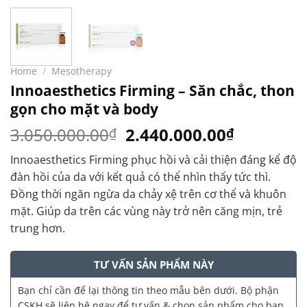
Home
/
Mesotherapy
Innoaesthetics Firming – Săn chắc, thon
gọn cho mặt và body
Original
Current
3.050.000.00
2.440.000.00
₫
₫
price
price
Innoaesthetics Firming phục hồi và cải thiện đáng kể độ
was:
is:
đàn hồi của da với kết quả có thể nhìn thấy tức thì.
3.050.000.00₫.
2.440.00
Đồng thời ngăn ngừa da chảy xệ trên cơ thể và khuôn
mặt. Giúp da trên các vùng này trở nên căng mịn, trẻ
trung hơn.
TƯ VẤN SẢN PHẨM NÀY
Bạn chỉ cần để lại thông tin theo mẫu bên dưới. Bộ phận
CSKH sẽ liên hệ ngay để tư vấn & chọn sản phẩm cho bạn.