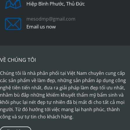
Hiệp Bình Phước, Thủ Đức
chosen
chosen
on
on
the
the
mesodmp@gmail.com
product
product
Email us now
page
page
VỀ CHÚNG TÔI
Chúng tôi là nhà phân phối tại Việt Nam chuyên cung cấp
các sản phẩm về làm đẹp, những sản phẩm áp dụng công
nghệ tiên tiến nhất, đưa ra giải pháp làm đẹp tối ưu nhất,
nhằm bù đắp những khiếm khuyết thẩm mỹ bẩm sinh và
khôi phục lại nét đẹp tự nhiên đã bị mất đi cho tất cả mọi
người. Từ đó hướng tới việc mang lại hạnh phúc, thành
công và sự tự tin cho khách hàng.