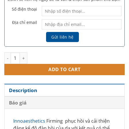
Số điện thoại
Địa chỉ email
Innoaesthetics Firming - Săn chắc, thon gọn cho mặt và body 
ADD TO CART
Description
Báo giá
Innoaesthetics
Firming phục hồi và cải thiện
đáng kể độ đàn hồi của da với kết quả có thể