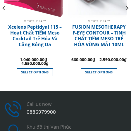
MESOTHERAPY
MESOTHERAPY
Xcelens Peptidyal 115 –
FUSION MESOTHERAPY
Hoạt Chất TIÊM Meso
F-EYE CONTOUR – TINH
Cocktail Trẻ Hóa Và
CHẤT TIÊM MESO TRẺ
Căng Bóng Da
HÓA VÙNG MẮT 10ML
1.040.000.00
₫
–
660.000.00
₫
–
2.590.000.00
₫
4.550.000.00
₫
SELECT OPTIONS
SELECT OPTIONS
This
This
product
product
has
has
multiple
multiple
variants.
variants.
Call us now
The
The
0886979900
options
options
may
may
Khu đô thị Vạn Phúc
be
be