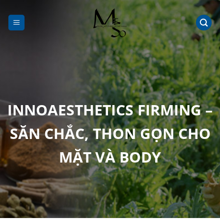
Chuyển
đến
nội
dung
INNOAESTHETICS FIRMING –
SĂN CHẮC, THON GỌN CHO
MẶT VÀ BODY