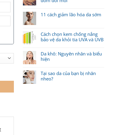
đốm đồi mồi
11 cách giảm lão hóa da sớm
Cách chọn kem chống nắng
bảo vệ da khỏi tia UVA và UVB
Da khô: Nguyên nhân và biểu
hiện
so trị nám kháng trị (5 ống x 7ml) quantity
Tại sao da của bạn bị nhăn
nheo?
t