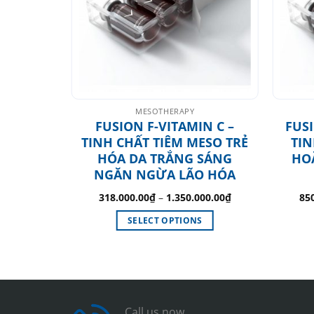
MESOTHERAPY
2 – Skin
FUSION F-VITAMIN C –
FUS
SO Cải
TINH CHẤT TIÊM MESO TRẺ
TIN
& Căng
HÓA DA TRẮNG SÁNG
HO
NGĂN NGỪA LÃO HÓA
318.000.00
₫
–
1.350.000.00
₫
85
SELECT OPTIONS
This
product
has
multiple
variants.
Call us now