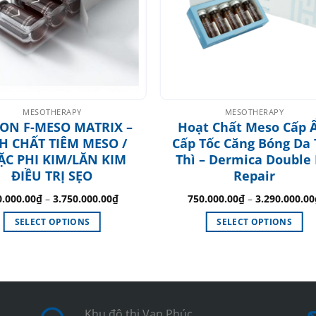
MESOTHERAPY
MESOTHERAPY
ION F-MESO MATRIX –
Hoạt Chất Meso Cấp
H CHẤT TIÊM MESO /
Cấp Tốc Căng Bóng Da
ẶC PHI KIM/LĂN KIM
Thì – Dermica Double
ĐIỀU TRỊ SẸO
Repair
0.000.00
₫
–
3.750.000.00
₫
750.000.00
₫
–
3.290.000.00
SELECT OPTIONS
SELECT OPTIONS
This
This
product
product
has
has
multiple
multiple
variants.
variants.
Khu đô thị Vạn Phúc