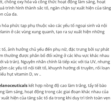
ết, chống oxy hóa và công thức hoạt động làm sáng, hoạt
uá trình hình thành sắc tố, ngăn chặn sự xuất hiện của tăng
ẹn của da.
h hóa phức tạp phụ thuộc vào các yếu tố ngoại sinh và nội
lanin ở các vùng xung quanh, tạo ra sự xuất hiện những
c tố, ảnh hưởng chủ yếu đến phụ nữ, đặc trưng bởi sự phát
m thường được phân bố đối xứng ở các khu vực khác nhau
 và trán). Nguyên nhân chính là tiếp xúc với tia UV, nhưng
gồm các yếu tố nội tiết tố, khuynh hướng di truyền, rối loạn
ếu hụt vitamin D, vv ..
elanoceuticals
kết hợp nồng độ cao làm trắng, tẩy tế bào
ng làm sáng, hoạt động trong các giai đoạn khác nhau của
xuất hiện của tăng sắc tố da trong khi duy trì tính toàn vẹn