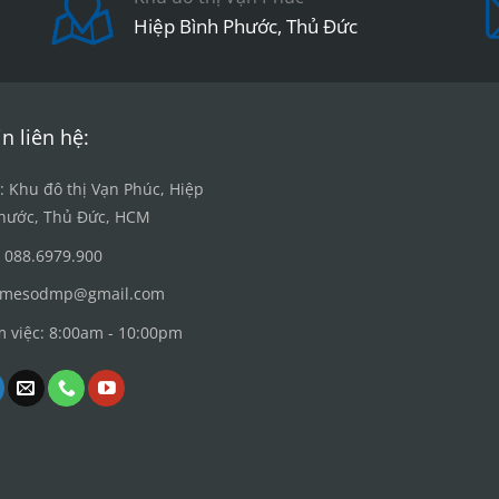
The
The
Hiệp Bình Phước, Thủ Đức
options
options
may
may
be
be
chosen
chosen
n liên hệ:
on
on
the
the
product
product
ỉ: Khu đô thị Vạn Phúc, Hiệp
page
page
hước, Thủ Đức, HCM
 088.6979.900
: mesodmp@gmail.com
m việc: 8:00am - 10:00pm