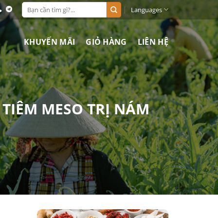
Search
Languages
for:
KHUYẾN MÃI
GIỎ HÀNG
LIÊN HỆ
 TIÊM MESO TRỊ NÁM