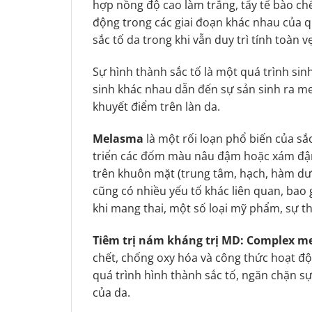
hợp nồng độ cao làm trắng, tẩy tế bào ch
động trong các giai đoạn khác nhau của q
sắc tố da trong khi vẫn duy trì tính toàn v
Sự hình thành sắc tố là một quá trình sin
sinh khác nhau dẫn đến sự sản sinh ra me
khuyết điểm trên làn da.
Melasma
là một rối loạn phổ biến của sắ
triển các đốm màu nâu đậm hoặc xám đậ
trên khuôn mặt (trung tâm, hạch, hàm dưới
cũng có nhiều yếu tố khác liên quan, bao 
khi mang thai, một số loại mỹ phẩm, sự thi
Tiêm trị nám kháng trị MD: Complex m
chết, chống oxy hóa và công thức hoạt độ
quá trình hình thành sắc tố, ngăn chặn sự 
của da.