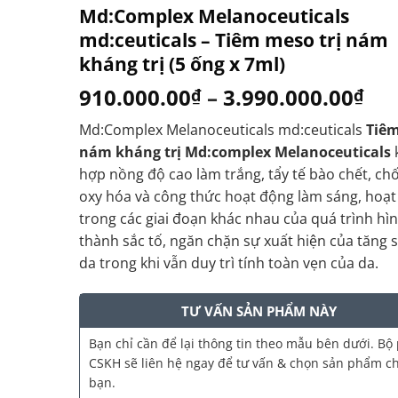
Md:Complex Melanoceuticals
md:ceuticals – Tiêm meso trị nám
kháng trị (5 ống x 7ml)
910.000.00
–
3.990.000.00
₫
₫
Md:Complex Melanoceuticals md:ceuticals
Tiêm
nám kháng trị Md:complex Melanoceuticals
hợp nồng độ cao làm trắng, tẩy tế bào chết, ch
oxy hóa và công thức hoạt động làm sáng, hoạ
trong các giai đoạn khác nhau của quá trình hì
thành sắc tố, ngăn chặn sự xuất hiện của tăng s
da trong khi vẫn duy trì tính toàn vẹn của da.
TƯ VẤN SẢN PHẨM NÀY
Bạn chỉ cần để lại thông tin theo mẫu bên dưới. Bộ
CSKH sẽ liên hệ ngay để tư vấn & chọn sản phẩm c
bạn.