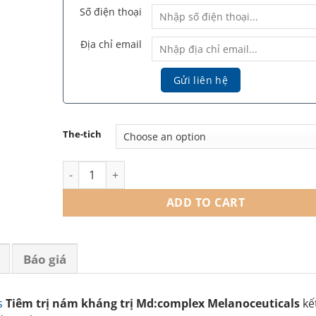
Số điện thoại
Địa chỉ email
The-tich
Md:Complex Melanoceuticals md:ceuticals – Tiêm me
ADD TO CART
Báo giá
s
Tiêm trị nám kháng trị Md:complex Melanoceuticals
kế