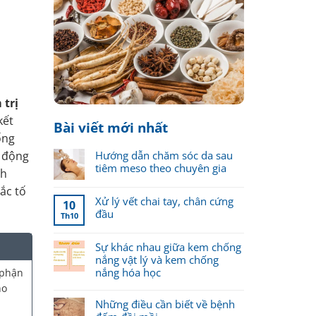
 trị
kết
Bài viết mới nhất
ống
t động
Hướng dẫn chăm sóc da sau
tiêm meso theo chuyên gia
nh
ắc tố
Xử lý vết chai tay, chân cứng
10
đầu
Th10
Sự khác nhau giữa kem chống
nắng vật lý và kem chống
nắng hóa học
 phận
ho
Những điều cần biết về bệnh