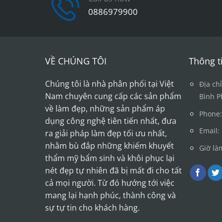
The
0886979900
options
may
be
chosen
VỀ CHÚNG TÔI
Thông ti
on
the
Chúng tôi là nhà phân phối tại Việt
product
Địa ch
page
Nam chuyên cung cấp các sản phẩm
Bình P
về làm đẹp, những sản phẩm áp
Phone:
dụng công nghệ tiên tiến nhất, đưa
Email
ra giải pháp làm đẹp tối ưu nhất,
nhằm bù đắp những khiếm khuyết
Giờ là
thẩm mỹ bẩm sinh và khôi phục lại
nét đẹp tự nhiên đã bị mất đi cho tất
cả mọi người. Từ đó hướng tới việc
mang lại hạnh phúc, thành công và
sự tự tin cho khách hàng.