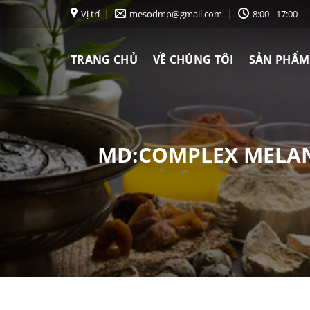
Chuyển
Vị trí
mesodmp@gmail.com
8:00 - 17:00
đến
nội
TRANG CHỦ
VỀ CHÚNG TÔI
SẢN PHẨM
dung
MD:COMPLEX MELANO