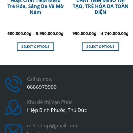
Hoạt Chất TIÊM Meso
CHẤT TIÊM MESO TÁI
Trẻ Hóa, Sáng Da Và Mờ
TẠO, TRẺ HÓA DA TOÀN
Nám
DIỆN
680.000.00
₫
–
5.950.000.00
₫
990.000.00
₫
–
4.740.000.00
₫
SELECT OPTIONS
SELECT OPTIONS
This
This
product
product
has
has
multiple
multiple
variants.
variants.
Call us now
The
The
0886979900
options
options
may
may
Khu đô thị Vạn Phúc
be
be
Hiệp Bình Phước, Thủ Đức
chosen
chosen
on
on
the
the
mesodmp@gmail.com
product
product