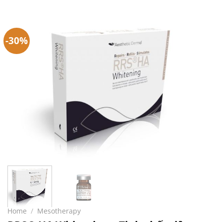
-30%
Home
/
Mesotherapy