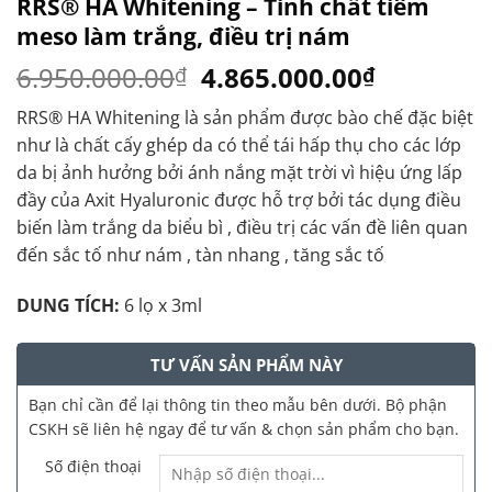
RRS® HA Whitening – Tinh chất tiêm
meso làm trắng, điều trị nám
Original
Current
6.950.000.00
4.865.000.00
₫
₫
price
price
RRS® HA Whitening là sản phẩm được bào chế đặc biệt
was:
is:
như là chất cấy ghép da có thể tái hấp thụ cho các lớp
6.950.000.00₫.
4.865.00
da bị ảnh hưởng bởi ánh nắng mặt trời vì hiệu ứng lấp
đầy của Axit Hyaluronic được hỗ trợ bởi tác dụng điều
biến làm trắng da biểu bì , điều trị các vấn đề liên quan
đến sắc tố như nám , tàn nhang , tăng sắc tố
DUNG TÍCH:
6 lọ x 3ml
TƯ VẤN SẢN PHẨM NÀY
Bạn chỉ cần để lại thông tin theo mẫu bên dưới. Bộ phận
CSKH sẽ liên hệ ngay để tư vấn & chọn sản phẩm cho bạn.
Số điện thoại