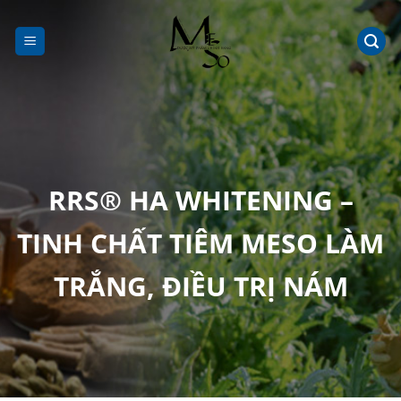
Chuyển
đến
nội
dung
RRS® HA WHITENING –
TINH CHẤT TIÊM MESO LÀM
TRẮNG, ĐIỀU TRỊ NÁM