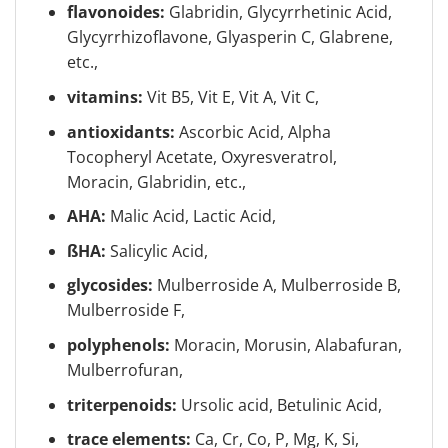
flavonoides:
Glabridin, Glycyrrhetinic Acid,
Glycyrrhizoflavone, Glyasperin C, Glabrene,
etc.,
vitamins:
Vit B5, Vit E, Vit A, Vit C,
antioxidants:
Ascorbic Acid, Alpha
Tocopheryl Acetate, Oxyresveratrol,
Moracin, Glabridin, etc.,
AHA:
Malic Acid, Lactic Acid,
ßHA:
Salicylic Acid,
glycosides:
Mulberroside A, Mulberroside B,
Mulberroside F,
polyphenols:
Moracin, Morusin, Alabafuran,
Mulberrofuran,
triterpenoids:
Ursolic acid, Betulinic Acid,
trace elements:
Ca, Cr, Co, P, Mg, K, Si,