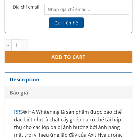
Địa chỉ email
RRS® HA Whitening - Tinh chất tiêm meso làm trắng, điều trị 
ADD TO CART
Description
Báo giá
RRS
® HA Whitening
là sản phẩm được bào chế
đặc biệt như là chất cấy ghép da có thể tái hấp
thụ cho các lớp da bị ảnh hưởng bởi ánh nắng
mặt trời vì hiệu ứng lấp đầy của Axit Hyaluronic