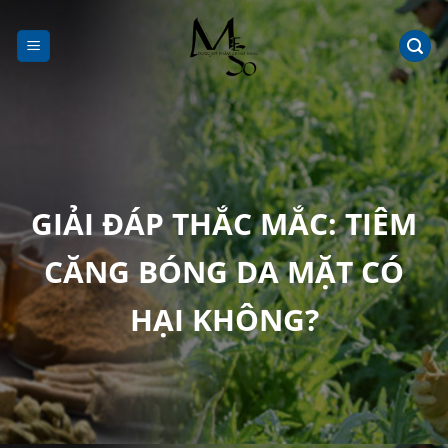
Chuyển
đến
nội
dung
GIẢI ĐÁP THẮC MẮC: TIÊM
CĂNG BÓNG DA MẶT CÓ
HẠI KHÔNG?