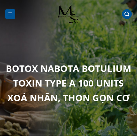
Chuyển
đến
nội
dung
BOTOX NABOTA BOTULIUM
TOXIN TYPE A 100 UNITS
XOÁ NHĂN, THON GỌN CƠ