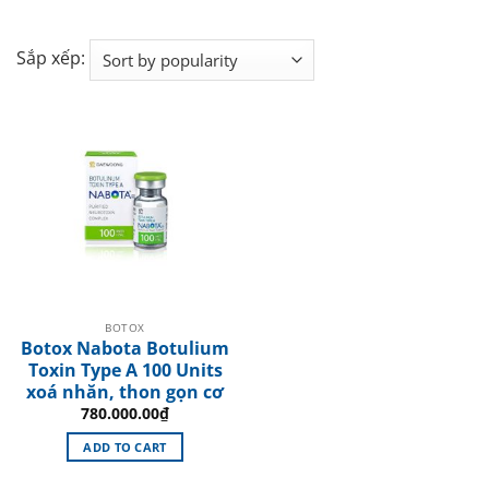
Sắp xếp:
BOTOX
Botox Nabota Botulium
Toxin Type A 100 Units
xoá nhăn, thon gọn cơ
780.000.00
₫
ADD TO CART