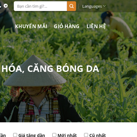
Search
Languages
for:
KHUYẾN MÃI
GIỎ HÀNG
LIÊN HỆ
RẺ HÓA, CĂNG BÓNG DA
dần
Giá tăng dần
Mới nhất
Cũ nhất