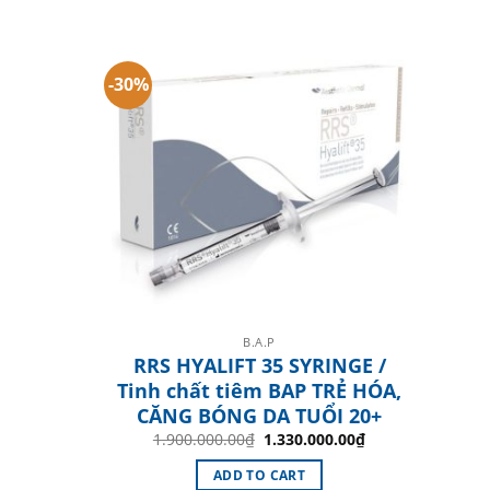
-30%
B.A.P
RRS HYALIFT 35 SYRINGE /
Tinh chất tiêm BAP TRẺ HÓA,
CĂNG BÓNG DA TUỔI 20+
Original
Current
1.900.000.00
₫
1.330.000.00
₫
price
price
was:
is:
ADD TO CART
1.900.000.00₫.
1.330.000.00₫.