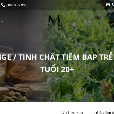
088.69.79.900
NGE / TINH CHẤT TIÊM BAP T
TUỔI 20+
Ưu tiên xem:
Giá giảm 