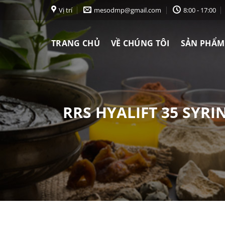
Chuyển
Vị trí
mesodmp@gmail.com
8:00 - 17:00
đến
nội
TRANG CHỦ
VỀ CHÚNG TÔI
SẢN PHẨM
dung
RRS HYALIFT 35 SYRI