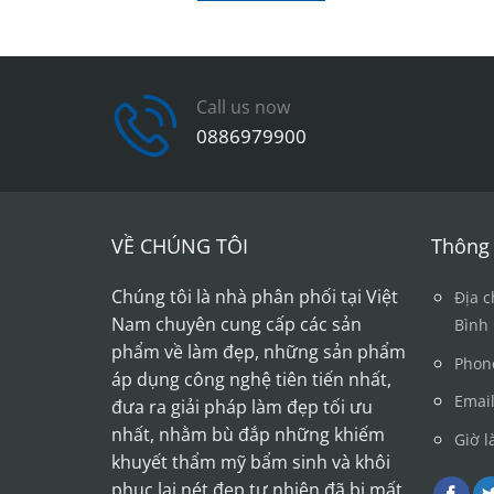
Call us now
0886979900
VỀ CHÚNG TÔI
Thông 
Chúng tôi là nhà phân phối tại Việt
Địa c
Nam chuyên cung cấp các sản
Bình
phẩm về làm đẹp, những sản phẩm
Phon
áp dụng công nghệ tiên tiến nhất,
Emai
đưa ra giải pháp làm đẹp tối ưu
nhất, nhằm bù đắp những khiếm
Giờ l
khuyết thẩm mỹ bẩm sinh và khôi
phục lại nét đẹp tự nhiên đã bị mất