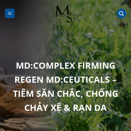
Chuyển
đến
nội
dung
MD:COMPLEX FIRMING
REGEN MD:CEUTICALS –
TIÊM SĂN CHẮC, CHỐNG
CHẢY XỆ & RẠN DA