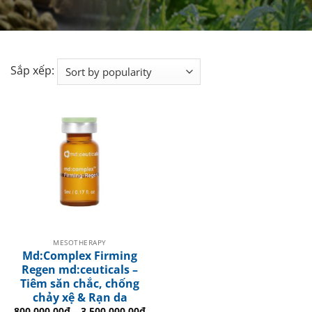
Sắp xếp:
MESOTHERAPY
Md:Complex Firming
Regen md:ceuticals –
Tiêm săn chắc, chống
chảy xệ & Rạn da
800.000.00
₫
–
3.500.000.00
₫