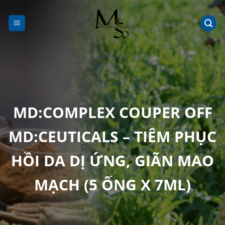
Chuyển
đến
nội
dung
MD:COMPLEX COUPER OFF
MD:CEUTICALS – TIÊM PHỤC
HỒI DA DỊ ỨNG, GIÃN MAO
MẠCH (5 ỐNG X 7ML)