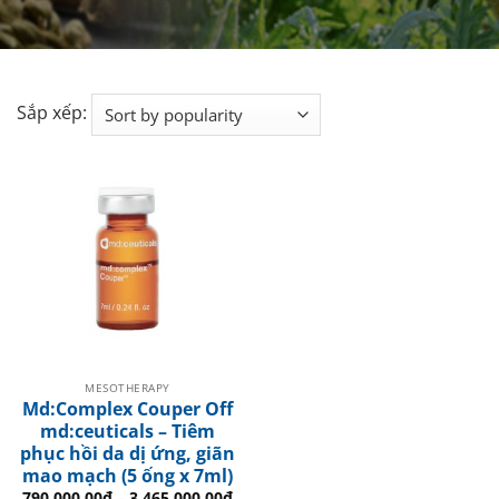
Sắp xếp:
MESOTHERAPY
Md:Complex Couper Off
md:ceuticals – Tiêm
phục hồi da dị ứng, giãn
mao mạch (5 ống x 7ml)
790.000.00
₫
–
3.465.000.00
₫