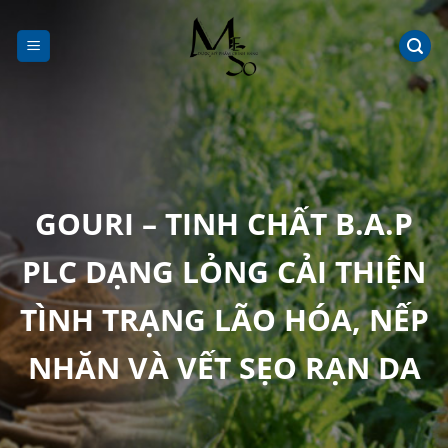
Chuyển
đến
nội
dung
GOURI – TINH CHẤT B.A.P
PLC DẠNG LỎNG CẢI THIỆN
TÌNH TRẠNG LÃO HÓA, NẾP
NHĂN VÀ VẾT SẸO RẠN DA