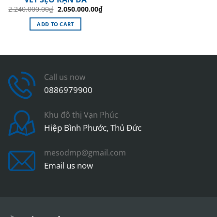
Original
Current
2.240.000.00
₫
2.050.000.00
₫
price
price
was:
is:
ADD TO CART
2.240.000.00₫.
2.050.000.00₫.
Call us now
0886979900
Khu đô thị Vạn Phúc
Hiệp Bình Phước, Thủ Đức
mesodmp@gmail.com
Email us now