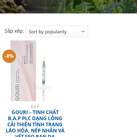
Sắp xếp:
-8%
B.A.P
GOURI – TINH CHẤT
B.A.P PLC DẠNG LỎNG
CẢI THIỆN TÌNH TRẠNG
LÃO HÓA, NẾP NHĂN VÀ
VẾT SẸO RẠN DA