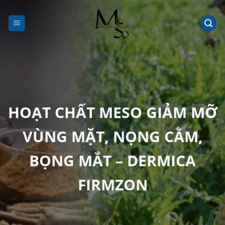
Chuyển
đến
nội
dung
HOẠT CHẤT MESO GIẢM MỠ
VÙNG MẶT, NỌNG CẰM,
BỌNG MẮT – DERMICA
FIRMZON