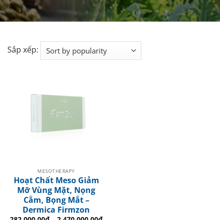
Sắp xếp:
MESOTHERAPY
Hoạt Chất Meso Giảm
Mỡ Vùng Mặt, Nọng
Cằm, Bọng Mắt –
Dermica Firmzon
282.000.00
₫
–
2.470.000.00
₫