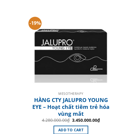
-19%
MESOTHERAPY
HÀNG CTY JALUPRO YOUNG
EYE – Hoạt chất tiêm trẻ hóa
vùng mắt
Original
Current
4.280.000.00
₫
3.450.000.00
₫
price
price
was:
is:
ADD TO CART
4.280.000.00₫.
3.450.000.00₫.