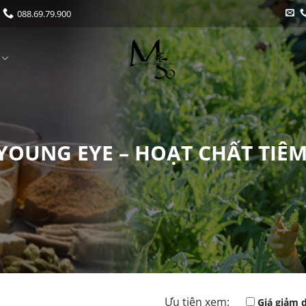
088.69.79.900
YOUNG EYE – HOẠT CHẤT TIÊ
Ưu tiên xem:
Giá giảm 