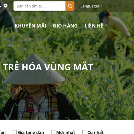
Search
Languages
for:
KHUYẾN MÃI
GIỎ HÀNG
LIÊN HỆ
M TRẺ HÓA VÙNG MẮT
dần
Giá tăng dần
Mới nhất
Cũ nhất