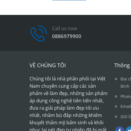
Call us now
0886979900
VỀ CHÚNG TÔI
Thông 
Chúng tôi là nhà phân phối tại Việt
Địa c
Nam chuyên cung cấp các sản
Bình
phẩm về làm đẹp, những sản phẩm
Phon
áp dụng công nghệ tiên tiến nhất,
Emai
đưa ra giải pháp làm đẹp tối ưu
nhất, nhằm bù đắp những khiếm
Giờ l
khuyết thẩm mỹ bẩm sinh và khôi
phục lại nét đẹp tự nhiên đã bị mất