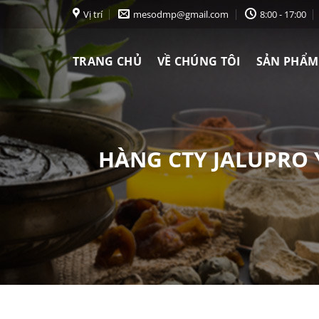
Chuyển
Vị trí
mesodmp@gmail.com
8:00 - 17:00
đến
nội
TRANG CHỦ
VỀ CHÚNG TÔI
SẢN PHẨM
dung
HÀNG CTY JALUPRO 