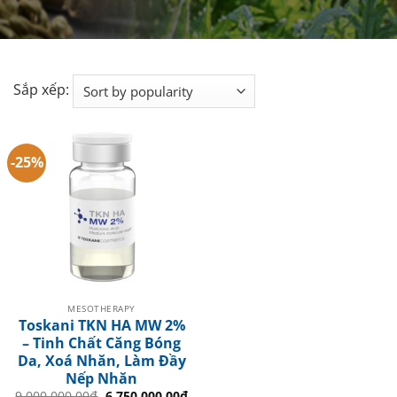
Sắp xếp:
-25%
MESOTHERAPY
Toskani TKN HA MW 2%
– Tinh Chất Căng Bóng
Da, Xoá Nhăn, Làm Đầy
Nếp Nhăn
Original
Current
9.000.000.00
₫
6.750.000.00
₫