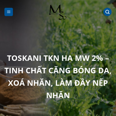
Chuyển
đến
nội
dung
TOSKANI TKN HA MW 2% –
TINH CHẤT CĂNG BÓNG DA,
XOÁ NHĂN, LÀM ĐẦY NẾP
NHĂN