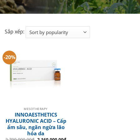
Sắp xếp:
-20%
MESOTHERAPY
INNOAESTHETICS
HYALURONIC ACID – Cấp
ẩm sâu, ngăn ngừa lão
hóa da
Original
Current
2.700.000.00
₫
2.160.000.00
₫