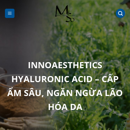
Chuyển
đến
nội
dung
INNOAESTHETICS
HYALURONIC ACID – CẤP
ẨM SÂU, NGĂN NGỪA LÃO
HÓA DA