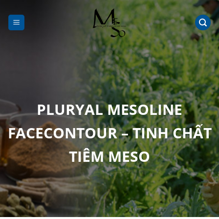
Chuyển
đến
nội
dung
PLURYAL MESOLINE
FACECONTOUR – TINH CHẤT
TIÊM MESO