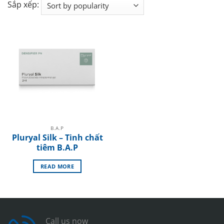
Sắp xếp:
B.A.P
Pluryal Silk – Tinh chất
tiêm B.A.P
READ MORE
Call us now