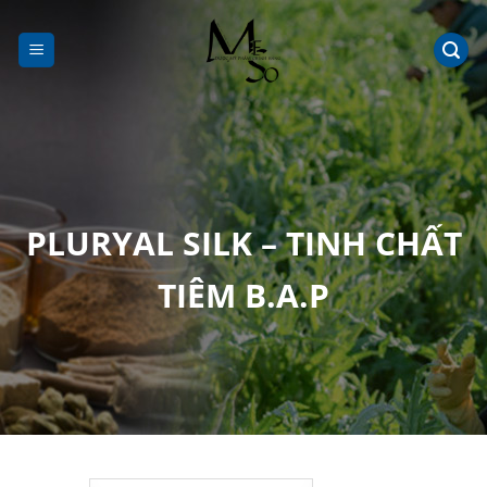
Chuyển
đến
nội
dung
PLURYAL SILK – TINH CHẤT
TIÊM B.A.P