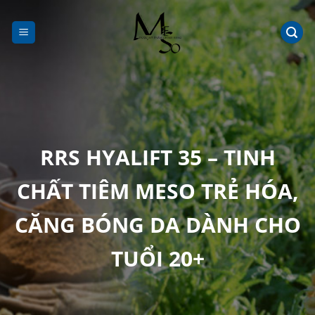
Chuyển
đến
nội
dung
RRS HYALIFT 35 – TINH
CHẤT TIÊM MESO TRẺ HÓA,
CĂNG BÓNG DA DÀNH CHO
TUỔI 20+