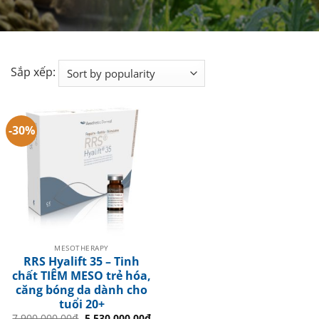
Sắp xếp:
-30%
MESOTHERAPY
RRS Hyalift 35 – Tinh
chất TIÊM MESO trẻ hóa,
căng bóng da dành cho
tuổi 20+
Original
Current
7.900.000.00
₫
5.530.000.00
₫