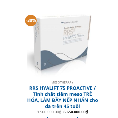
-30%
MESOTHERAPY
RRS HYALIFT 75 PROACTIVE /
Tinh chất tiêm meso TRẺ
HÓA, LÀM ĐẦY NẾP NHĂN cho
da trên 45 tuổi
Original
Current
9.500.000.00
₫
6.650.000.00
₫
price
price