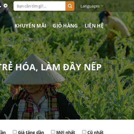
Search
Languages
for:
KHUYẾN MÃI
GIỎ HÀNG
LIÊN HỆ
 TRẺ HÓA, LÀM ĐẦY NẾP
dần
Giá tăng dần
Mới nhất
Cũ nhất