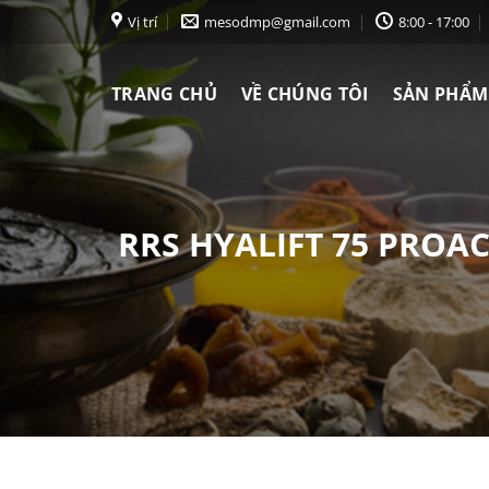
Chuyển
Vị trí
mesodmp@gmail.com
8:00 - 17:00
đến
nội
TRANG CHỦ
VỀ CHÚNG TÔI
SẢN PHẨM
dung
RRS HYALIFT 75 PROAC