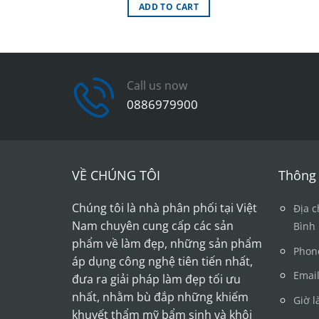
was:
is:
ADD TO CART
9.500.000.00₫.
6.650.000.00₫.
Call us now
0886979900
VỀ CHÚNG TÔI
Thông 
Chúng tôi là nhà phân phối tại Việt
Địa c
Nam chuyên cung cấp các sản
Bình
phẩm về làm đẹp, những sản phẩm
Phon
áp dụng công nghệ tiên tiến nhất,
Emai
đưa ra giải pháp làm đẹp tối ưu
nhất, nhằm bù đắp những khiếm
Giờ l
khuyết thẩm mỹ bẩm sinh và khôi