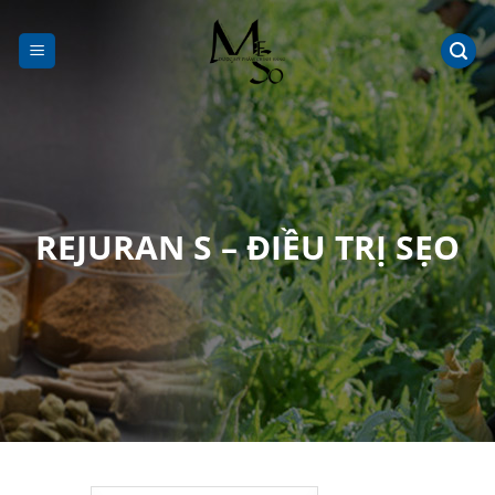
Chuyển
đến
nội
dung
REJURAN S – ĐIỀU TRỊ SẸO