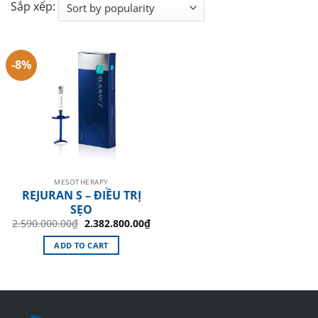
Sắp xếp:
-8%
MESOTHERAPY
REJURAN S – ĐIỀU TRỊ
SẸO
Original
Current
2.590.000.00
₫
2.382.800.00
₫
price
price
was:
is:
ADD TO CART
2.590.000.00₫.
2.382.800.00₫.