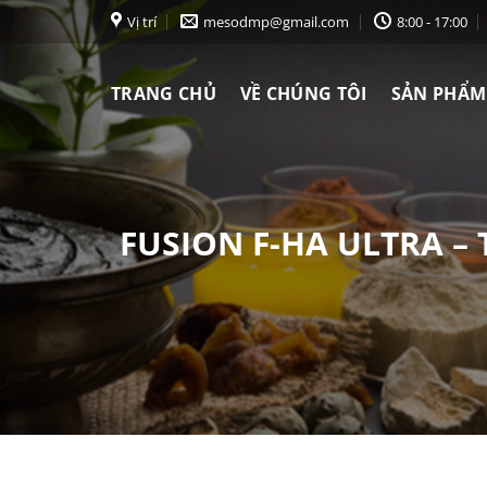
Chuyển
Vị trí
mesodmp@gmail.com
8:00 - 17:00
đến
nội
TRANG CHỦ
VỀ CHÚNG TÔI
SẢN PHẨM
dung
FUSION F-HA ULTRA –