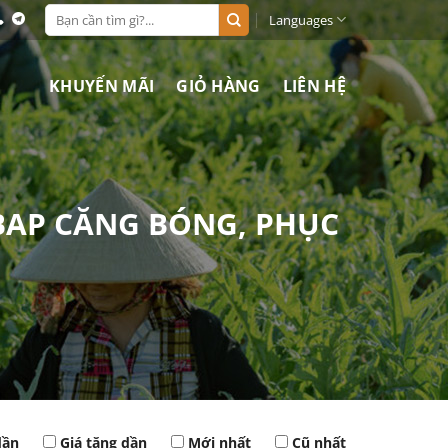
Search
Languages
for:
KHUYẾN MÃI
GIỎ HÀNG
LIÊN HỆ
 BAP CĂNG BÓNG, PHỤC
dần
Giá tăng dần
Mới nhất
Cũ nhất