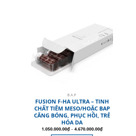
B.A.P
FUSION F-HA ULTRA – TINH
CHẤT TIÊM MESO/HOẶC BAP
CĂNG BÓNG, PHỤC HỒI, TRẺ
HÓA DA
1.050.000.00
₫
–
4.670.000.00
₫