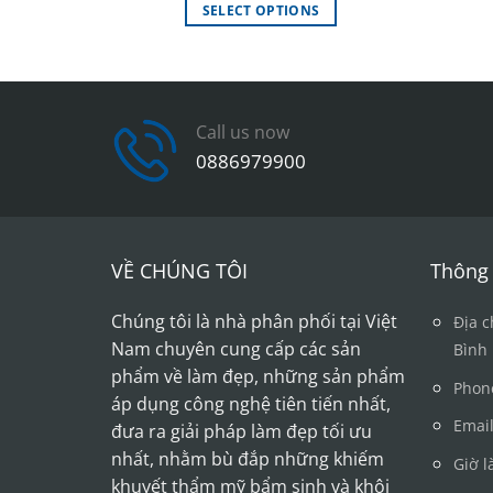
SELECT OPTIONS
This
product
has
multiple
Call us now
variants.
0886979900
The
options
may
be
chosen
VỀ CHÚNG TÔI
Thông 
on
the
Chúng tôi là nhà phân phối tại Việt
Địa c
product
Nam chuyên cung cấp các sản
Bình
page
phẩm về làm đẹp, những sản phẩm
Phon
áp dụng công nghệ tiên tiến nhất,
Emai
đưa ra giải pháp làm đẹp tối ưu
nhất, nhằm bù đắp những khiếm
Giờ l
khuyết thẩm mỹ bẩm sinh và khôi