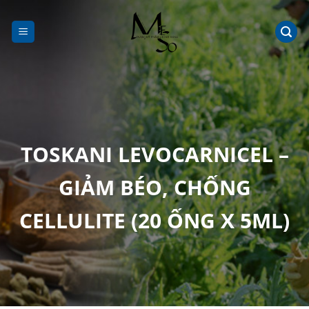
Chuyển
đến
nội
dung
TOSKANI LEVOCARNICEL –
GIẢM BÉO, CHỐNG
CELLULITE (20 ỐNG X 5ML)