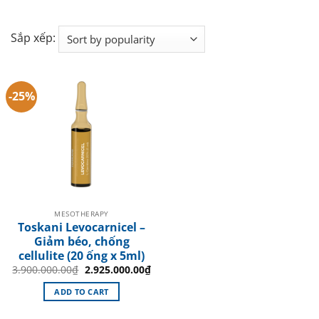
Sắp xếp:
-25%
MESOTHERAPY
Toskani Levocarnicel –
Giảm béo, chống
cellulite (20 ống x 5ml)
Original
Current
3.900.000.00
₫
2.925.000.00
₫
price
price
was:
is:
ADD TO CART
3.900.000.00₫.
2.925.000.00₫.