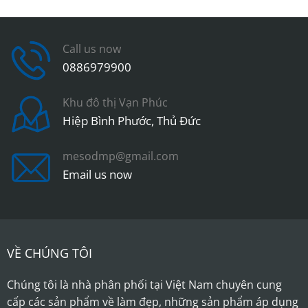
product
has
multiple
variants.
Call us now
The
0886979900
options
may
Khu đô thị Vạn Phúc
be
Hiệp Bình Phước, Thủ Đức
chosen
on
the
mesodmp@gmail.com
product
Email us now
page
VỀ CHÚNG TÔI
Chúng tôi là nhà phân phối tại Việt Nam chuyên cung
cấp các sản phẩm về làm đẹp, những sản phẩm áp dụng