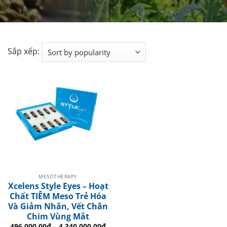
Sắp xếp:
MESOTHERAPY
Xcelens Style Eyes – Hoạt
Chất TIÊM Meso Trẻ Hóa
Và Giảm Nhăn, Vết Chân
Chim Vùng Mắt
496.000.00
₫
–
4.340.000.00
₫