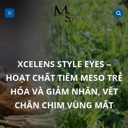
Chuyển
đến
nội
dung
XCELENS STYLE EYES –
HOẠT CHẤT TIÊM MESO TRẺ
HÓA VÀ GIẢM NHĂN, VẾT
CHÂN CHIM VÙNG MẮT