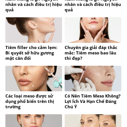
nhân và cách điều trị hiệu
nhân và cách điều trị hiệu
quả
quả
Tiêm filler cho cằm lẹm:
Chuyên gia giải đáp thắc
Bí quyết sở hữu gương
mắc: Tiêm meso bao lâu
mặt cân đối
thì đẹp?
Các loại meso được sử
Có Nên Tiêm Meso Không?
dụng phổ biến trên thị
Lợi Ích Và Hạn Chế Đáng
trường
Chú Ý