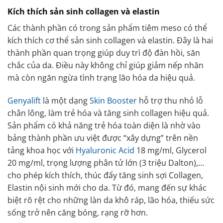
Kích thích sản sinh collagen và elastin
Các thành phần có trong sản phẩm tiêm meso có thể
kích thích cơ thể sản sinh collagen và elastin. Đây là hai
thành phần quan trọng giúp duy trì độ đàn hồi, săn
chắc của da. Điều này không chỉ giúp giảm nếp nhăn
mà còn ngăn ngừa tình trạng lão hóa da hiệu quả.
Genyalift
là một dạng
Skin Booster
hỗ trợ thu nhỏ lỗ
chân lông, làm trẻ hóa và tăng sinh collagen hiệu quả.
Sản phẩm có khả năng trẻ hóa toàn diện là nhờ vào
bảng thành phần ưu việt được “xây dựng” trên nền
tảng khoa học với
Hyaluronic Acid
18 mg/ml, Glycerol
20 mg/ml, trọng lượng phân tử lớn (3 triệu Dalton),…
cho phép kích thích, thúc đẩy tăng sinh sợi Collagen,
Elastin nội sinh mới cho da. Từ đó, mang đến sự khác
biệt rõ rệt cho những làn da khô ráp, lão hóa, thiếu sức
sống trở nên căng bóng, rạng rỡ hơn.