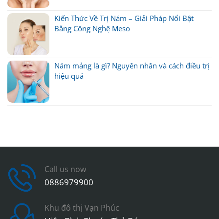
Kiến Thức Về Trị Nám – Giải Pháp Nổi Bật
Bằng Công Nghệ Meso
Nám mảng là gì? Nguyên nhân và cách điều trị
hiệu quả
Call us now
0886979900
Khu đô thị Vạn Phúc