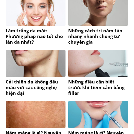
Làm trắng da mặt:
Những cách trị nám tàn
Phương pháp nào tốt cho
nhang nhanh chóng từ
làn da nhất?
chuyên gia
Cải thiện da không đều
Những điều cần biết
màu với các công nghệ
trước khi tiêm cằm bằng
hiện đại
filler
Nám mảng là gì? Nguyên
Nám mảng là gì? Nguyên