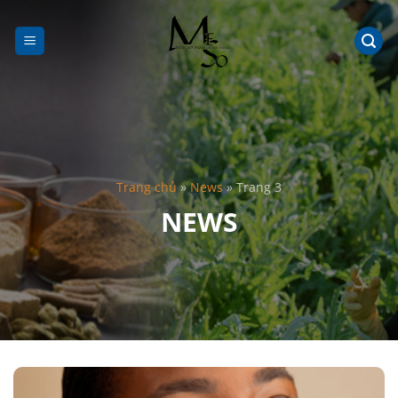
Chuyển
đến
nội
dung
Trang chủ
»
News
»
Trang 3
NEWS