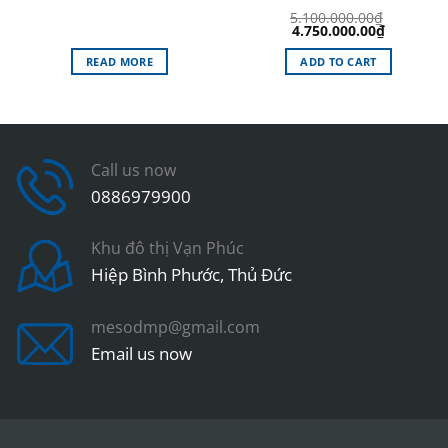
5.100.000.00
₫
Original
Current
4.750.000.00
₫
price
price
was:
is:
READ MORE
ADD TO CART
5.100.000.00₫.
4.750.000
Call us now
0886979900
Khu đô thị Vạn Phúc
Hiệp Bình Phước, Thủ Đức
mesodmp@gmail.com
Email us now