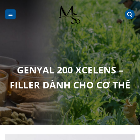
Chuyển
đến
nội
dung
GENYAL 200 XCELENS –
FILLER DÀNH CHO CƠ THỂ