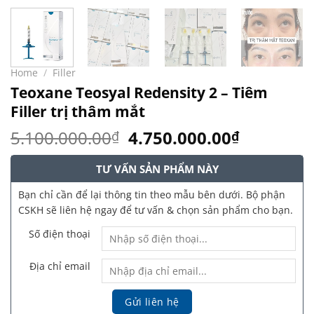
Home
/
Filler
Teoxane Teosyal Redensity 2 – Tiêm
Filler trị thâm mắt
Original
Current
5.100.000.00
4.750.000.00
₫
₫
price
price
was:
is:
TƯ VẤN SẢN PHẨM NÀY
5.100.000.00₫.
4.750.00
Bạn chỉ cần để lại thông tin theo mẫu bên dưới. Bộ phận
CSKH sẽ liên hệ ngay để tư vấn & chọn sản phẩm cho bạn.
Số điện thoại
Địa chỉ email