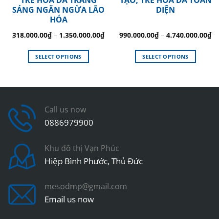
SÁNG NGĂN NGỪA LÃO
DIỆN
HÓA
318.000.00
₫
–
1.350.000.00
₫
990.000.00
₫
–
4.740.000.00
₫
SELECT OPTIONS
SELECT OPTIONS
This
This
product
product
has
has
multiple
multiple
variants.
variants.
Call us now
The
The
0886979900
options
options
may
may
Khu đô thị Vạn Phúc
be
be
Hiệp Bình Phước, Thủ Đức
chosen
chosen
on
on
the
the
mesodmp@gmail.com
product
product
Email us now
page
page