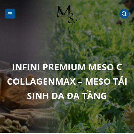
Chuyển
đến
nội
dung
INFINI PREMIUM MESO C
COLLAGENMAX – MESO TÁI
SINH DA ĐA TẦNG