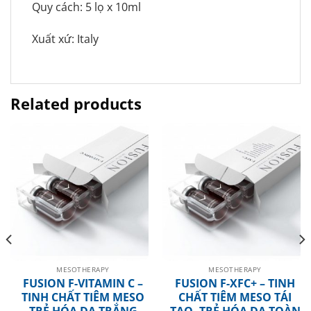
Quy cách: 5 lọ x 10ml
Xuất xứ: Italy
Related products
MESOTHERAPY
MESOTHERAPY
FUSION F-VITAMIN C –
FUSION F-XFC+ – TINH
TINH CHẤT TIÊM MESO
CHẤT TIÊM MESO TÁI
TRẺ HÓA DA TRẮNG
TẠO, TRẺ HÓA DA TOÀN