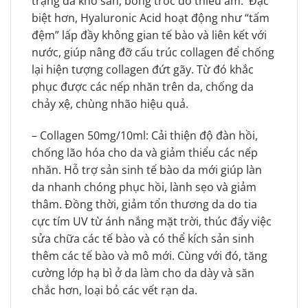
trạng da khô sần, bong tróc do thiếu ẩm.
Đặc
biệt hơn, Hyaluronic Acid hoạt động như “tấm
đệm” lấp đầy không gian tế bào và liên kết với
nước, giúp nâng đỡ cấu trúc collagen để chống
lại hiện tượng collagen đứt gãy. Từ đó khắc
phục được các nếp nhăn trên da, chống da
chảy xệ, chùng nhão hiệu quả.
– Collagen 50mg/10ml: Cải thiện độ đàn hồi,
chống lão hóa cho da và giảm thiểu các nếp
nhăn. Hỗ trợ sản sinh tế bào da mới giúp làn
da nhanh chóng phục hồi, lành sẹo và giảm
thâm. Đồng thời, giảm tổn thương da do tia
cực tím UV từ ánh nắng mặt trời, thúc đẩy việc
sửa chữa các tế bào và có thể kích sản sinh
thêm các tế bào và mô mới. Cùng với đó, tăng
cường lớp hạ bì ở da làm cho da dày và săn
chắc hơn, loại bỏ các vết rạn da.