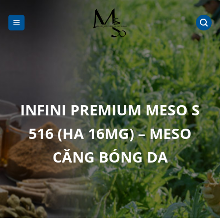
Chuyển
đến
nội
dung
INFINI PREMIUM MESO S
516 (HA 16MG) – MESO
CĂNG BÓNG DA