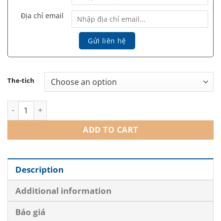
Địa chỉ email
The-tich
Infini Premium Meso S 516 (HA 16mg) - Meso Căng Bóng Da qu
ADD TO CART
Description
Additional information
Báo giá