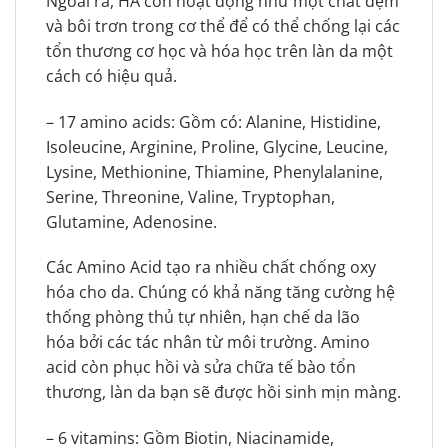
Ngoài ra, HA còn hoạt động như một chất đệm
và bôi trơn trong cơ thể để có thể chống lại các
tổn thương cơ học và hóa học trên làn da một
cách có hiệu quả.
– 17 amino acids: Gồm có: Alanine, Histidine,
Isoleucine, Arginine, Proline, Glycine, Leucine,
Lysine, Methionine, Thiamine, Phenylalanine,
Serine, Threonine, Valine, Tryptophan,
Glutamine, Adenosine.
Các Amino Acid tạo ra nhiều chất chống oxy
hóa cho da. Chúng có khả năng tăng cường hệ
thống phòng thủ tự nhiên, hạn chế da lão
hóa bởi các tác nhân từ môi trường. Amino
acid còn phục hồi và sửa chữa tế bào tổn
thương, làn da bạn sẽ được hồi sinh mịn màng.
– 6 vitamins: Gồm Biotin, Niacinamide,