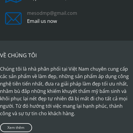
on
on
the
the
mesodmp@gmail.com
product
product
Email us now
page
page
VỀ CHÚNG TÔI
Chúng tôi là nhà phân phối tại Việt Nam chuyên cung cấp
các sản phẩm về làm đẹp, những sản phẩm áp dụng công
nghệ tiên tiến nhất, đưa ra giải pháp làm đẹp tối ưu nhất,
nhằm bù đắp những khiếm khuyết thẩm mỹ bẩm sinh và
khôi phục lại nét đẹp tự nhiên đã bị mất đi cho tất cả mọi
người. Từ đó hướng tới việc mang lại hạnh phúc, thành
công và sự tự tin cho khách hàng.
Xem thêm