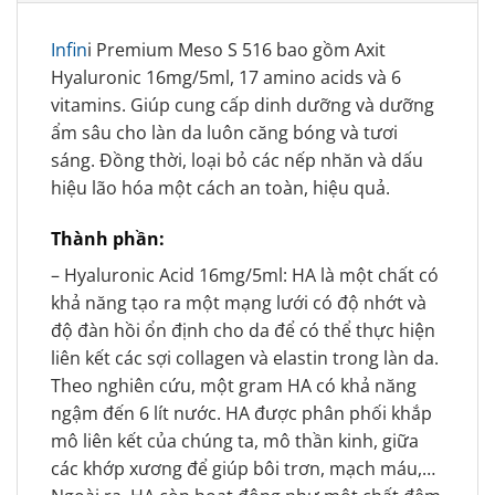
Infin
i Premium Meso S 516 bao gồm Axit
Hyaluronic 16mg/5ml, 17 amino acids và 6
vitamins. Giúp cung cấp dinh dưỡng và dưỡng
ẩm sâu cho làn da luôn căng bóng và tươi
sáng. Đồng thời, loại bỏ các nếp nhăn và dấu
hiệu lão hóa một cách an toàn, hiệu quả.
Thành phần:
– Hyaluronic Acid 16mg/5ml: HA là một chất có
khả năng tạo ra một mạng lưới có độ nhớt và
độ đàn hồi ổn định cho da để có thể thực hiện
liên kết các sợi collagen và elastin trong làn da.
Theo nghiên cứu, một gram HA có khả năng
ngậm đến 6 lít nước. HA được phân phối khắp
mô liên kết của chúng ta, mô thần kinh, giữa
các khớp xương để giúp bôi trơn, mạch máu,…