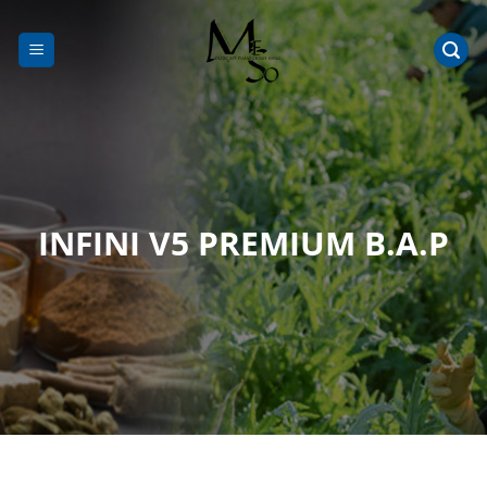
Chuyển
đến
nội
dung
INFINI V5 PREMIUM B.A.P