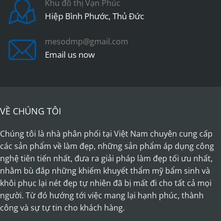
Khu đô thị Vạn Phúc
be
Hiệp Bình Phước, Thủ Đức
chosen
on
the
mesodmp@gmail.com
product
Email us now
page
VỀ CHÚNG TÔI
Chúng tôi là nhà phân phối tại Việt Nam chuyên cung cấp
các sản phẩm về làm đẹp, những sản phẩm áp dụng công
nghệ tiên tiến nhất, đưa ra giải pháp làm đẹp tối ưu nhất,
nhằm bù đắp những khiếm khuyết thẩm mỹ bẩm sinh và
khôi phục lại nét đẹp tự nhiên đã bị mất đi cho tất cả mọi
người. Từ đó hướng tới việc mang lại hạnh phúc, thành
công và sự tự tin cho khách hàng.