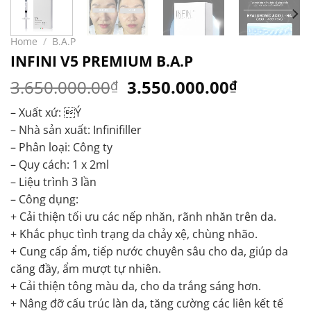
Home
/
B.A.P
INFINI V5 PREMIUM B.A.P
Original
Current
3.650.000.00
3.550.000.00
₫
₫
price
price
– Xuất xứ: Ý
was:
is:
– Nhà sản xuất: Infinifiller
3.650.000.00₫.
3.550.00
– Phân loại: Công ty
– Quy cách: 1 x 2ml
– Liệu trình 3 lần
– Công dụng:
+ Cải thiện tối ưu các nếp nhăn, rãnh nhăn trên da.
+ Khắc phục tình trạng da chảy xệ, chùng nhão.
+ Cung cấp ẩm, tiếp nước chuyên sâu cho da, giúp da
căng đầy, ẩm mượt tự nhiên.
+ Cải thiện tông màu da, cho da trắng sáng hơn.
+ Nâng đỡ cấu trúc làn da, tăng cường các liên kết tế