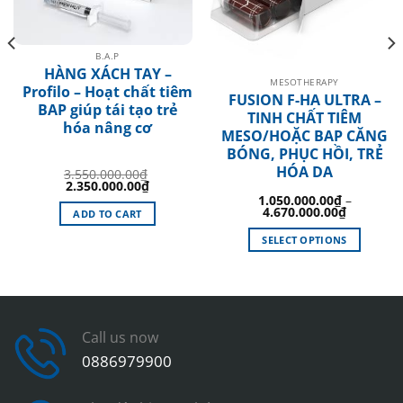
B.A.P
HÀNG XÁCH TAY –
MESOTHERAPY
Profilo – Hoạt chất tiêm
FUSION F-HA ULTRA –
BAP giúp tái tạo trẻ
TINH CHẤT TIÊM
hóa nâng cơ
MESO/HOẶC BAP CĂNG
BÓNG, PHỤC HỒI, TRẺ
HÓA DA
3.550.000.00
₫
Original
Current
2.350.000.00
₫
price
price
1.050.000.00
₫
–
was:
is:
4.670.000.00
₫
ADD TO CART
3.550.000.00₫.
2.350.000.00₫.
SELECT OPTIONS
This
product
has
multiple
variants.
Call us now
The
0886979900
options
may