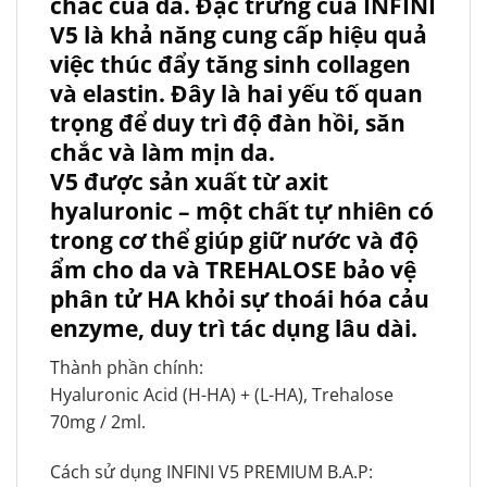
chắc của da. Đặc trưng của INFINI
V5 là khả năng cung cấp hiệu quả
việc thúc đẩy tăng sinh collagen
và elastin. Đây là hai yếu tố quan
trọng để duy trì độ đàn hồi, săn
chắc và làm mịn da.
V5 được sản xuất từ axit
hyaluronic – một chất tự nhiên có
trong cơ thể giúp giữ nước và độ
ẩm cho da và TREHALOSE bảo vệ
phân tử HA khỏi sự thoái hóa cảu
enzyme, duy trì tác dụng lâu dài.
Thành phần chính:
Hyaluronic Acid (H-HA) + (L-HA), Trehalose
70mg / 2ml.
Cách sử dụng INFINI V5 PREMIUM B.A.P: