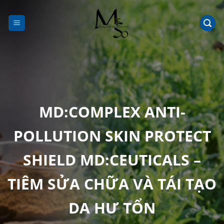
Chuyển
đến
nội
dung
MD:COMPLEX ANTI-
POLLUTION SKIN PROTECT
SHIELD MD:CEUTICALS –
TIÊM SỬA CHỮA VÀ TÁI TẠO
DA HƯ TỔN