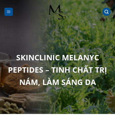
Chuyển
đến
nội
dung
SKINCLINIC MELANYC
PEPTIDES – TINH CHẤT TRỊ
NÁM, LÀM SÁNG DA