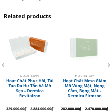
Related products
MESOTHERAPY
MESOTHERAPY
Hoạt Chất Phục Hồi, Tái
Hoạt Chất Meso Giảm
Tạo Da Hư Tổn Và Mờ
Mỡ Vùng Mặt, Nọng
Sẹo – Dermica
Cằm, Bọng Mắt –
Revitalzon
Dermica Firmzon
329.000.00
₫
–
2.884.000.00
₫
282.000.00
₫
–
2.470.000.00
₫