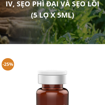
IV, SẸO PHÌ ĐẠI VÀ SẸO LỒI
(5 LỌ X 5ML)
-25%