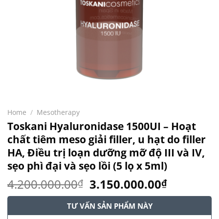
Home
/
Mesotherapy
Toskani Hyaluronidase 1500UI – Hoạt
chất tiêm meso giải filler, u hạt do filler
HA, Điều trị loạn dưỡng mỡ độ III và IV,
sẹo phì đại và sẹo lồi (5 lọ x 5ml)
Original
Current
4.200.000.00
3.150.000.00
₫
₫
price
price
was:
is:
TƯ VẤN SẢN PHẨM NÀY
4.200.000.00₫.
3.150.00