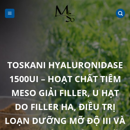
Chuyển
đến
nội
dung
TOSKANI HYALURONIDASE
1500UI – HOẠT CHẤT TIÊM
MESO GIẢI FILLER, U HẠT
DO FILLER HA, ĐIỀU TRỊ
LOẠN DƯỠNG MỠ ĐỘ III VÀ