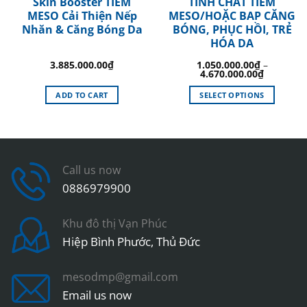
Skin Booster TIÊM
TINH CHẤT TIÊM
MESO Cải Thiện Nếp
MESO/HOẶC BAP CĂNG
Nhăn & Căng Bóng Da
BÓNG, PHỤC HỒI, TRẺ
HÓA DA
3.885.000.00
₫
1.050.000.00
₫
–
4.670.000.00
₫
ADD TO CART
SELECT OPTIONS
This
product
has
multiple
variants.
Call us now
The
0886979900
options
may
Khu đô thị Vạn Phúc
be
Hiệp Bình Phước, Thủ Đức
chosen
on
the
mesodmp@gmail.com
product
Email us now
page