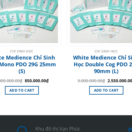
CHỈ SINH HỌC
CHỈ SINH HỌC
te Medience Chỉ Sinh
White Medience Chỉ S
 Mono PDO 29G 25mm
Học Double Cog PDO 
(S)
90mm (L)
Original
Current
Original
000.000.00
₫
850.000.00
₫
3.000.000.00
₫
2.550.000.0
price
price
price
was:
is:
was:
ADD TO CART
ADD TO CART
1.000.000.00₫.
850.000.00₫.
3.000.000.00
Khu đô thị Vạn Phúc