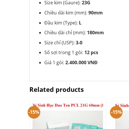
Size kim (Gaure):
23G
Chiều dài kim (mm):
90mm
Đầu kim (Type):
L
Chiều dài chỉ (mm):
180mm
Size chỉ (USP):
3-0
Số sợi trong 1 gói:
12 pcs
Giá 1 gói:
2.400.000 VNĐ
Related products
-15%
-15%