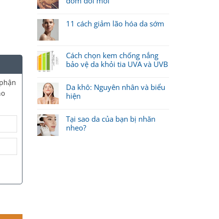
đốm đồi mồi
11 cách giảm lão hóa da sớm
Cách chọn kem chống nắng
bảo vệ da khỏi tia UVA và UVB
 phận
Da khô: Nguyên nhân và biểu
ho
hiện
Tại sao da của bạn bị nhăn
nheo?
mm (L) quantity