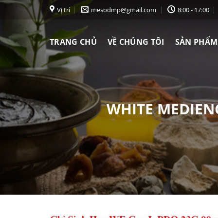
Chuyển
Vị trí
mesodmp@gmail.com
8:00 - 17:00
đến
nội
TRANG CHỦ
VỀ CHÚNG TÔI
SẢN PHẨM
dung
WHITE MEDIENC