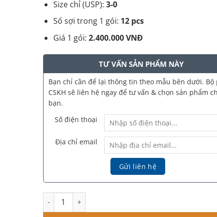
Size chỉ (USP):
3-0
Số sợi trong 1 gói:
12 pcs
Giá 1 gói:
2.400.000 VNĐ
TƯ VẤN SẢN PHẨM NÀY
Bạn chỉ cần để lại thông tin theo mẫu bên dưới. Bộ
CSKH sẽ liên hệ ngay để tư vấn & chọn sản phẩm c
bạn.
Số điện thoại
Địa chỉ email
White Medience Chỉ Sinh Học WE Cog L PDO 23G 90