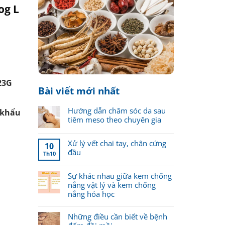
og L
rrent
ice
040.000.00₫.
23G
Bài viết mới nhất
Hướng dẫn chăm sóc da sau
 khẩu
tiêm meso theo chuyên gia
Xử lý vết chai tay, chân cứng
10
đầu
Th10
Sự khác nhau giữa kem chống
nắng vật lý và kem chống
nắng hóa học
Những điều cần biết về bệnh