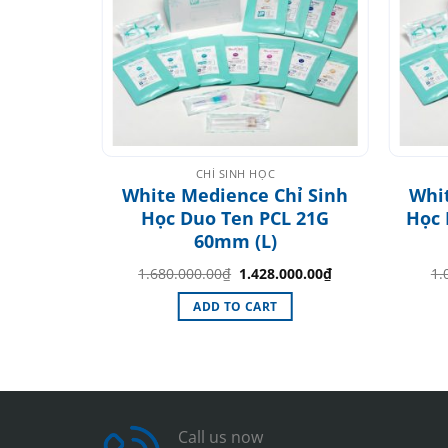
CHỈ SINH HỌC
hỉ Sinh
White Medience Chỉ Sinh
Whi
G 38mm
Học Duo Ten PCL 21G
Học
60mm (L)
al
Current
Original
Current
00.00
₫
1.680.000.00
₫
1.428.000.00
₫
1.
price
price
price
is:
was:
is:
ADD TO CART
000.00₫.
850.000.00₫.
1.680.000.00₫.
1.428.000.00₫.
Call us now