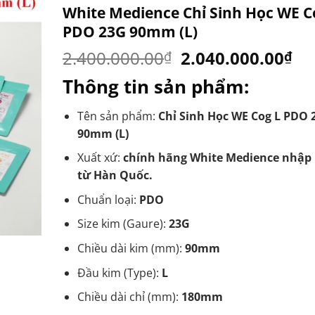
White Medience Chỉ Sinh Học WE C
PDO 23G 90mm (L)
Original
Cu
2.400.000.00
2.040.000.00
₫
₫
price
pr
Thông tin sản phẩm:
was:
is:
2.400.000.00₫.
2.
Tên sản phẩm:
Chỉ Sinh Học WE Cog L PDO 
90mm (L)
Xuất xứ:
chính hãng White Medience nhập
từ Hàn Quốc.
Chuẩn loại:
PDO
Size kim (Gaure):
23G
Chiều dài kim (mm):
90mm
Đầu kim (Type):
L
Chiều dài chỉ (mm):
180mm