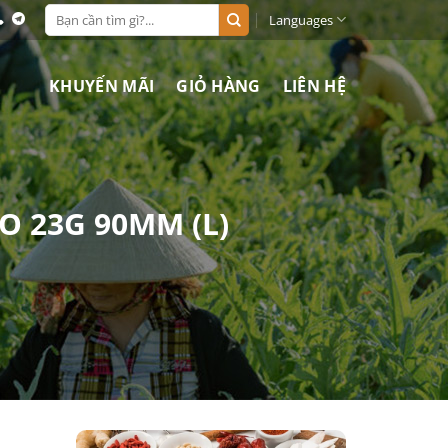
Search
Languages
for:
KHUYẾN MÃI
GIỎ HÀNG
LIÊN HỆ
O 23G 90MM (L)