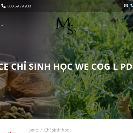
088.69.79.900
E CHỈ SINH HỌC WE COG L PD
Home
/
Chỉ sinh học