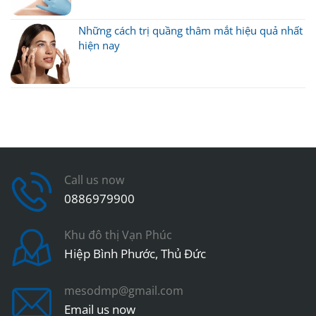
Những cách trị quầng thâm mắt hiệu quả nhất
hiện nay
Call us now
0886979900
Khu đô thị Vạn Phúc
Hiệp Bình Phước, Thủ Đức
mesodmp@gmail.com
Email us now