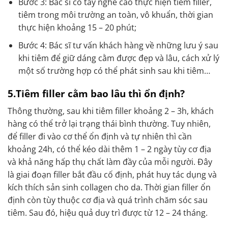
Bước 3: Bác sĩ có tay nghề cao thực hiện tiêm filler,
tiêm trong môi trường an toàn, vô khuẩn, thời gian
thực hiện khoảng 15 – 20 phút;
Bước 4: Bác sĩ tư vấn khách hàng về những lưu ý sau
khi tiêm để giữ dáng cằm được đẹp và lâu, cách xử lý
một số trường hợp có thể phát sinh sau khi tiêm…
5.Tiêm filler cằm bao lâu thì ổn định?
Thông thường, sau khi tiêm filler khoảng 2 – 3h, khách
hàng có thể trở lại trạng thái bình thường. Tuy nhiên,
để filler đi vào cơ thể ổn định và tự nhiên thì cần
khoảng 24h, có thể kéo dài thêm 1 – 2 ngày tùy cơ địa
và khả năng hấp thụ chất làm đầy của mỗi người. Đây
là giai đoạn filler bắt đầu cố định, phát huy tác dụng và
kích thích sản sinh collagen cho da. Thời gian filler ổn
định còn tùy thuộc cơ địa và quá trình chăm sóc sau
tiêm. Sau đó, hiệu quả duy trì được từ 12 – 24 tháng.