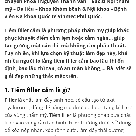
chuyên khoa I Nguyễn Thanh Vân – Bác sĩ Nội thẩm
mỹ – Da liễu –
Khoa Khám bệnh & Nội khoa – Bệnh
viện Đa khoa Quốc tế Vinmec Phú Quốc
.
Tiêm filler cằm là phương pháp thẩm mỹ giúp khắc
phục khuyết điểm cằm lẹm hoặc cằm ngắn… giúp
tạo gương mặt cân đối mà không cần phẫu thuật.
Tuy nhiên, khi lựa chọn kỹ thuật làm đẹp này, khá
nhiều người lo lắng tiêm filler cằm bao lâu thì ổn
định, bao lâu thì tan, có an toàn không,… Bài viết sẽ
giải đáp những thắc mắc trên.
1. Tiêm filler cằm là gì?
Filler
là chất làm đầy sinh học, có cấu tạo từ axit
hyaluronic, dùng để nâng mô dưới da hoặc tăng kích cỡ
của vùng thẩm mỹ. Tiêm filler là phương pháp đưa chất
filler vào vùng cần tạo hình. Filler thường được sử dụng
để xóa nếp nhăn, xóa rãnh cười, làm đầy thái dương,