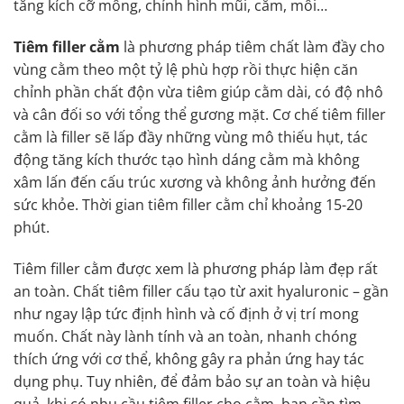
tăng kích cỡ mông, chỉnh hình mũi, cằm, môi…
Tiêm filler cằm
là phương pháp tiêm chất làm đầy cho
vùng cằm theo một tỷ lệ phù hợp rồi thực hiện căn
chỉnh phần chất độn vừa tiêm giúp cằm dài, có độ nhô
và cân đối so với tổng thể gương mặt. Cơ chế tiêm filler
cằm là filler sẽ lấp đầy những vùng mô thiếu hụt, tác
động tăng kích thước tạo hình dáng cằm mà không
xâm lấn đến cấu trúc xương và không ảnh hưởng đến
sức khỏe. Thời gian tiêm filler cằm chỉ khoảng 15-20
phút.
Tiêm filler cằm được xem là phương pháp làm đẹp rất
an toàn. Chất tiêm filler cấu tạo từ axit hyaluronic – gần
như ngay lập tức định hình và cố định ở vị trí mong
muốn. Chất này lành tính và an toàn, nhanh chóng
thích ứng với cơ thể, không gây ra phản ứng hay tác
dụng phụ. Tuy nhiên, để đảm bảo sự an toàn và hiệu
quả, khi có nhu cầu tiêm filler cho cằm, bạn cần tìm