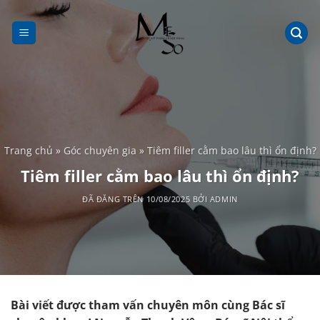
Chuyển
đến
nội
dung
Trang chủ
»
Góc chuyên gia
»
Tiêm filler cằm bao lâu thì ổn định?
Tiêm filler cằm bao lâu thì ổn định?
ĐÃ ĐĂNG TRÊN
10/08/2025
BỞI
ADMIN
Bài viết được tham vấn chuyên môn cùng Bác sĩ