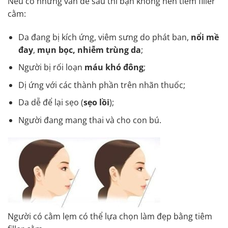
Nếu có những vấn đề sau thì bạn không nên tiêm filler
cằm:
Da đang bị kích ứng, viêm sưng do phát ban,
nổi mề
đay
,
mụn bọc
, nhiễm trùng da
;
Người bị rối loạn
máu khó đông
;
Dị ứng với các thành phần trên nhãn thuốc;
Da dễ để lại sẹo (
sẹo lồi
);
Người đang mang thai và cho con bú.
Người có cằm lẹm có thể lựa chọn làm đẹp bằng tiêm