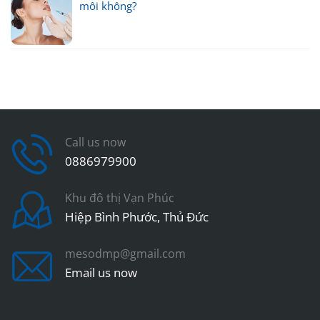
môi không?
Call us now
0886979900
Khu đô thị Vạn Phúc
Hiệp Bình Phước, Thủ Đức
mesodmp@gmail.com
Email us now