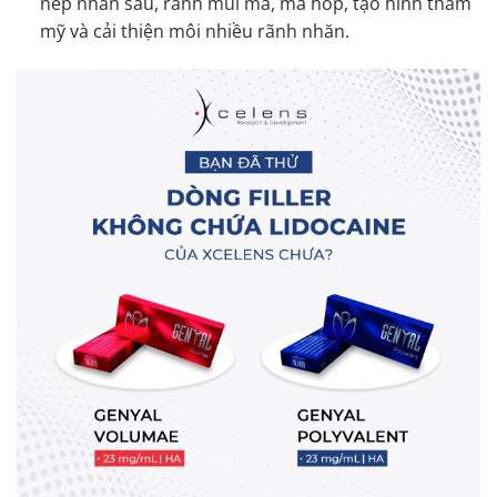
nếp nhăn sâu, rãnh mũi má, má hóp, tạo hình thẩm
mỹ và cải thiện môi nhiều rãnh nhăn.