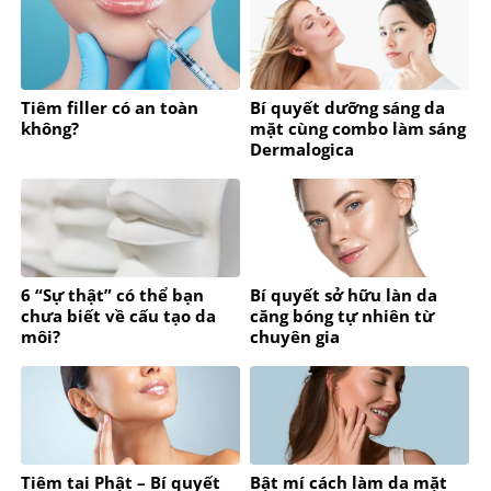
Tiêm filler có an toàn
Bí quyết dưỡng sáng da
không?
mặt cùng combo làm sáng
Dermalogica
6 “Sự thật” có thể bạn
Bí quyết sở hữu làn da
chưa biết về cấu tạo da
căng bóng tự nhiên từ
môi?
chuyên gia
Tiêm tai Phật – Bí quyết
Bật mí cách làm da mặt