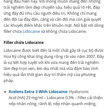
hàng đầu hiện nay. Với mong muốn mang đến những
trải nghiệm làm đẹp chuyên sâu, hiệu quả rõ rệt, đáp
ứng đầy đủ nhu cầu người điều trị. Không chỉ mang
đến đôi tai đầy đặn, căng và cân đối mà còn giải quyết
các khuyết điểm khác trên khuôn mặt. Nổi bật với dòng
filler chứa
Lidocaine
và không chứa Lidocaine.
Filler chứa Lidocaine
Lidocaine được biết đến là một chất gây tê cục bộ được
Hoa Kỳ công khai ứng dụng rộng rãi vào năm 2007. Đây
là sự kết hợp tuyệt vời khi vừa mang đến trải nghiệm
làm đẹp trọn vẹn, êm dịu nhất mà vừa đảm bảo tính
hiệu quả lẫn thời gian duy trì thẩm mỹ của phương
pháp.
Xcelens Extra 3 With Lidocaine
: Hyaluronic
Acid (HA) 23 mg/ml – Lidocaine 0.3% – Filler cải thiện
nếp nhăn nông, rãnh lệ, nếp nhăn quanh miệng,