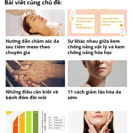
Bài viết cùng chủ đề:
Hướng dẫn chăm sóc da
Sự khác nhau giữa kem
sau tiêm meso theo
chống nắng vật lý và kem
chuyên gia
chống nắng hóa học
Những điều cần biết về
11 cách giảm lão hóa da
bệnh đốm đồi mồi
sớm