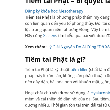
Tiêm tai Phật – Bí quyết 
Đăng ký khóa học Mesotherapy
Tiêm tai Phật
là phương pháp thẩm mỹ đang đ
còn liên quan đến yếu tố phong thủy. Đôi tai đ
lộc trong quan niệm phương Đông. Vậy tiêm tai f
Hãy cùng
Xcelens
tìm hiểu qua bài viết dưới đ
Xem thêm:
Lý Giải Nguyên Do Ai Cũng “Đổ Xô”
Tiêm tai Phật là gì?
Tiêm tai Phật là kỹ thuật
tiêm filler
(chất làm đ
pháp này ít xâm lấn, không cần phẫu thuật cũn
nên dày dặn, hài hòa hơn với khuôn mặt, giốn
Hoạt chất chủ yếu được sử dụng là
Hyaluronic
mềm và cải thiện độ đàn hồi của da. Sau tiêm,
dưỡng nhiều. Thời gian tồn tại trên dái tai từ 