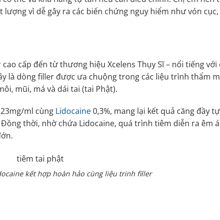
hất lượng vì dễ gây ra các biến chứng nguy hiểm như vón cục,
er cao cấp đến từ thương hiệu Xcelens Thụy Sĩ – nổi tiếng với
 là dòng filler được ưa chuộng trong các liệu trình thẩm m
i, mũi, má và dái tai (tai Phật).
ộ 23mg/ml cùng
Lidocaine
0,3%, mang lại kết quả căng đầy tự
Đồng thời, nhờ chứa Lidocaine, quá trình tiêm diễn ra êm ái
đớn.
docaine kết hợp hoàn hảo cùng liệu trinh filler