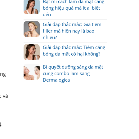
Bật mí cách làm da mặt căng
bóng hiệu quả mà ít ai biết
đến
Giải đáp thắc mắc: Giá tiêm
filler má hiện nay là bao
nhiêu?
Giải đáp thắc mắc: Tiêm căng
bóng da mặt có hại không?
Bí quyết dưỡng sáng da mặt
cùng combo làm sáng
ơng
Dermalogica
c và
ễ