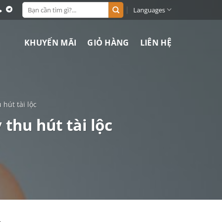
Search
Languages
for:
KHUYẾN MÃI
GIỎ HÀNG
LIÊN HỆ
 hút tài lộc
thu hút tài lộc