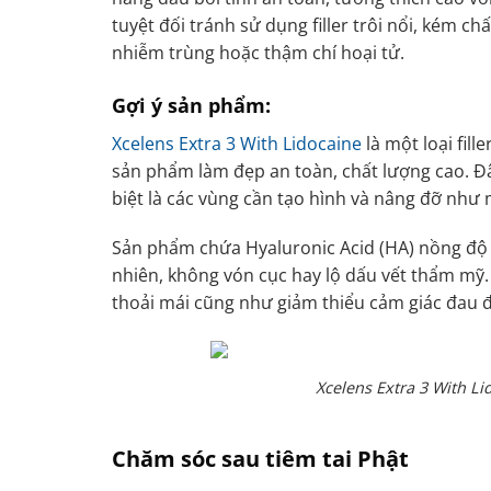
tuyệt đối tránh sử dụng filler trôi nổi, kém c
nhiễm trùng hoặc thậm chí hoại tử.
Gợi ý sản phẩm:
Xcelens Extra 3 With Lidocaine
là một loại fill
sản phẩm làm đẹp an toàn, chất lượng cao. Đây
biệt là các vùng cần tạo hình và nâng đỡ như mô
Sản phẩm chứa Hyaluronic Acid (HA) nồng đ
nhiên, không vón cục hay lộ dấu vết thẩm mỹ. 
thoải mái cũng như giảm thiểu cảm giác đau 
Xcelens Extra 3 With Li
Chăm sóc sau tiêm tai Phật