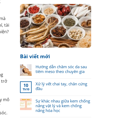
c
 mà
, tài
hiện?
Bài viết mới
Hướng dẫn chăm sóc da sau
tiêm meso theo chuyên gia
ng
 trở
Xử lý vết chai tay, chân cứng
10
đầu
Th10
ầy mô
Sự khác nhau giữa kem chống
nắng vật lý và kem chống
ỉ
nắng hóa học
sóc.