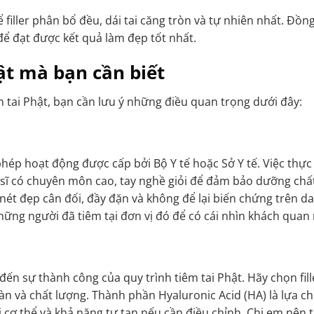
 filler phân bổ đều, dái tai căng tròn và tự nhiên nhất. Đồng
để đạt được kết quả làm đẹp tốt nhất.
hật mà bạn cần biết
êm tai Phật, bạn cần lưu ý những điều quan trọng dưới đây:
hép hoạt động được cấp bởi Bộ Y tế hoặc Sở Y tế. Việc thực
ác sĩ có chuyên môn cao, tay nghề giỏi để đảm bảo dưỡng chấ
ét đẹp cân đối, đầy đặn và không để lại biến chứng trên da
hững người đã tiêm tại đơn vị đó để có cái nhìn khách quan 
 đến sự thành công của quy trình tiêm tai Phật. Hãy chọn fil
àn và chất lượng. Thành phần Hyaluronic Acid (HA) là lựa c
i cơ thể và khả năng tự tan nếu cần điều chỉnh. Chị em nên 