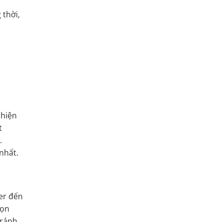
 thời,
 hiện
t
.
nhất.
ler đến
họn
tránh