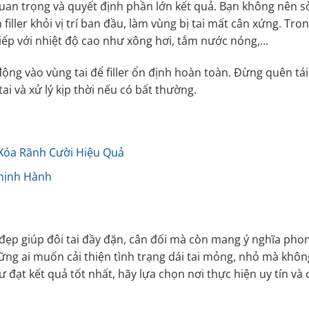
 quan trọng và quyết định phần lớn kết quả. Bạn không nên s
iller khỏi vị trí ban đầu, làm vùng bị tai mất cân xứng. Tro
tiếp với nhiệt độ cao như xông hơi, tắm nước nóng,…
ộng vào vùng tai để filler ổn định hoàn toàn. Đừng quên tá
tai và xử lý kịp thời nếu có bất thường.
Xóa Rãnh Cười Hiệu Quả
hịnh Hành
ẹp giúp đôi tai đầy đặn, cân đối mà còn mang ý nghĩa pho
hững ai muốn cải thiện tình trạng dái tai mỏng, nhỏ mà khôn
đạt kết quả tốt nhất, hãy lựa chọn nơi thực hiện uy tín và