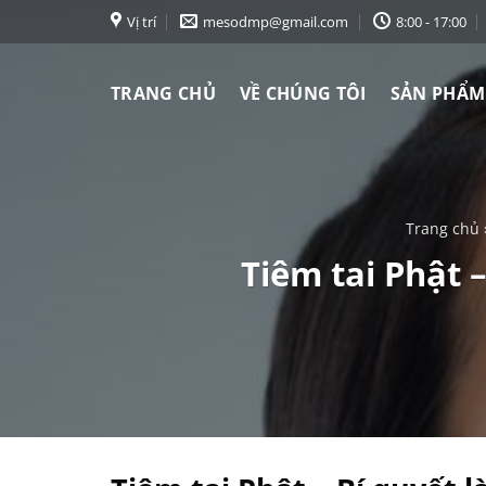
Chuyển
Vị trí
mesodmp@gmail.com
8:00 - 17:00
đến
nội
TRANG CHỦ
VỀ CHÚNG TÔI
SẢN PHẨM
dung
Trang chủ
Tiêm tai Phật 