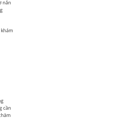
ờ nắn
ng
i khám
ng
g cần
 chăm