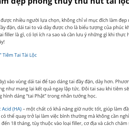
làm đẹp phong thủy thu hút tài lộ
ược nhiều người lựa chọn, không chỉ vì mục đích làm đẹp
ầy đặn, dái tai to và dày được cho là biểu tượng của phúc khí
iller là gì, có lợi ích ra sao và cần lưu ý những gì khi thực 
ây!
 Tiêm Tai Tài Lộc
ầy) vào vùng dái tai để tạo dáng tai đầy đặn, dày hơn. Phươ
g như mang lại kết quả ngay lập tức. Đôi tai sau khi tiêm sẽ
g hình dáng “tai Phật” trong nhân tướng học.
 Acid (HA)
– một chất có khả năng giữ nước tốt, giúp làm đ
 có thể quay trở lại làm việc bình thường mà không cần ngh
6 đến 18 tháng, tùy thuộc vào loại filler, cơ địa và cách chăm 