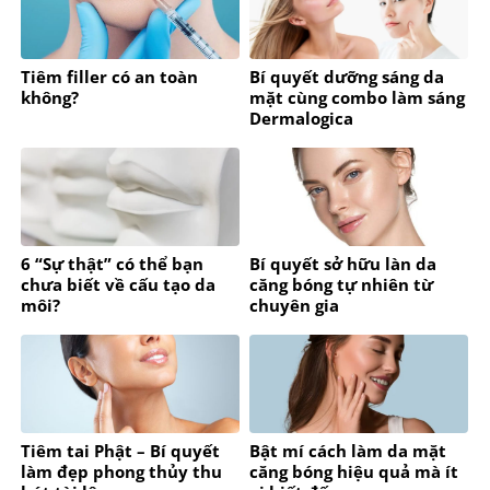
Tiêm filler có an toàn
Bí quyết dưỡng sáng da
không?
mặt cùng combo làm sáng
Dermalogica
6 “Sự thật” có thể bạn
Bí quyết sở hữu làn da
chưa biết về cấu tạo da
căng bóng tự nhiên từ
môi?
chuyên gia
Tiêm tai Phật – Bí quyết
Bật mí cách làm da mặt
làm đẹp phong thủy thu
căng bóng hiệu quả mà ít