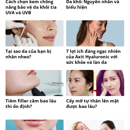
Cách chọn kem chống
Da khô: Nguyên nhân và
nắng bảo vệ da khỏi tia
biểu hiện
UVA và UVB
Tại sao da của bạn bị
7 lợi ích đáng ngạc nhiên
nhăn nheo?
của Axit Hyaluronic với
sức khỏe và làn da
Tiêm filler cằm bao lâu
Cấy mỡ tự thân lên mặt
thì ổn định?
được bao lâu?